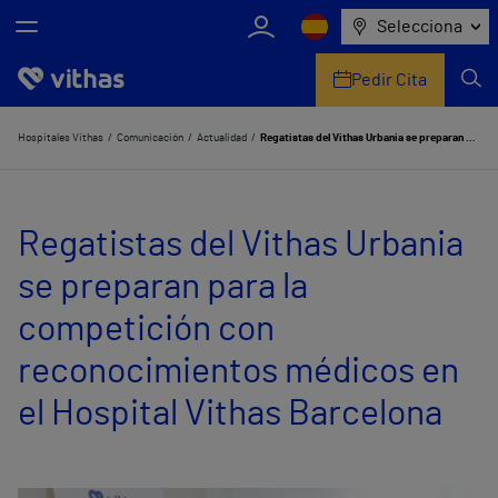
Selecciona
Pedir Cita
Nosotros
Hospitales Vithas
Comunicación
Actualidad
Regatistas del Vithas Urbania se preparan para la competición con reconocimientos médicos en el Hospital Vithas Barcelona
Centros
Regatistas del Vithas Urbania
Servicios de salud
se preparan para la
Equipo médico y asistencial
competición con
Información útil
reconocimientos médicos en
Comunicación
el Hospital Vithas Barcelona