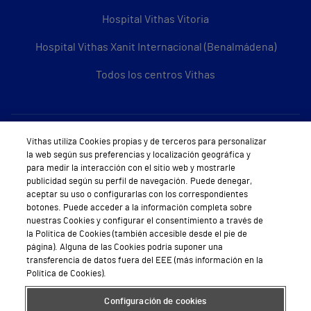
Hospital Vithas Vitoria
Hospital Vithas Xanit Internacional (Benalmádena)
Todos los centros Vithas
Sobre Vithas
Vithas utiliza Cookies propias y de terceros para personalizar
la web según sus preferencias y localización geográfica y
Quiénes somos
para medir la interacción con el sitio web y mostrarle
publicidad según su perfil de navegación. Puede denegar,
Trabajar en Vithas
aceptar su uso o configurarlas con los correspondientes
botones. Puede acceder a la información completa sobre
Teléfono Cita Médica
nuestras Cookies y configurar el consentimiento a través de
la Política de Cookies (también accesible desde el pie de
Teléfono Atención al Cliente
página). Alguna de las Cookies podría suponer una
transferencia de datos fuera del EEE (más información en la
Política de seguridad y salud en el trabajo
Política de Cookies).
Conoce a Supervita
Configuración de cookies