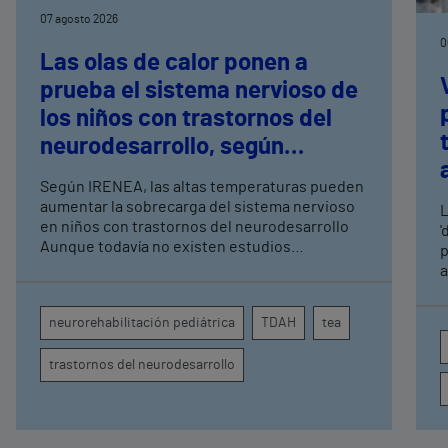
07 agosto 2026
0
Las olas de calor ponen a
prueba el sistema nervioso de
los niños con trastornos del
neurodesarrollo, según
expertos en
Según IRENEA, las altas temperaturas pueden
neurorrehabilitación
aumentar la sobrecarga del sistema nervioso
L
pediátrica de Vithas
en niños con trastornos del neurodesarrollo
'
Aunque todavía no existen estudios
p
específicos, la evidencia científica permite
a
comprender por qué el calor puede influir en la
c
atención, la regulación emocional y la
d
neurorehabilitación pediátrica
TDAH
tea
conducta
s
trastornos del neurodesarrollo