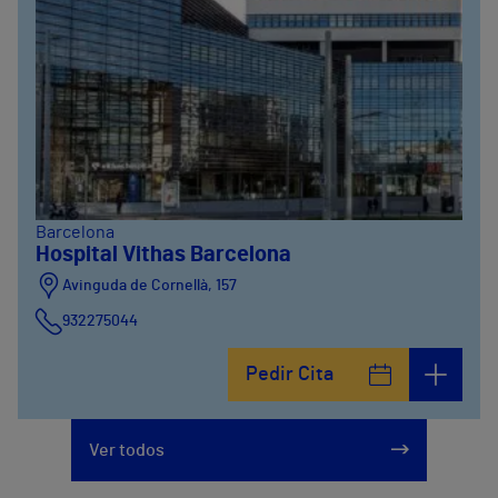
Barcelona
Hospital Vithas Barcelona
Avinguda de Cornellà, 157
932275044
Pedir Cita
Ver todos