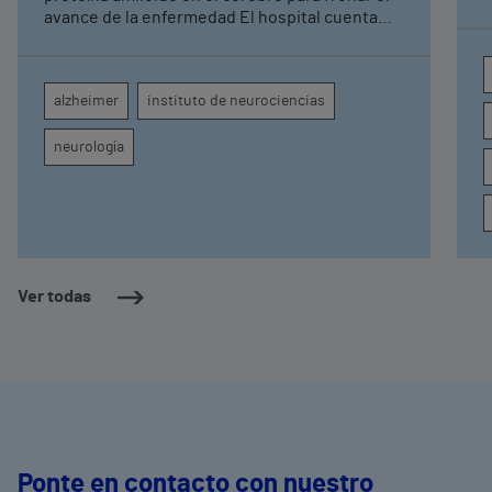
avance de la enfermedad El hospital cuenta
con cuatro neurólogos y tecnología de
diagnóstico por imagen para el exhaustivo
seguimiento clínico de cada paciente
alzheimer
instituto de neurociencias
neurología
Ver todas
Ponte en contacto con nuestro