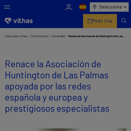
Selecciona
Pedir Cita
Nosotros
Hospitales Vithas
Comunicación
Actualidad
Renace la Asociación de Huntington de Las Palmas apoyada por las redes española y europea y prestigiosos especialistas
Centros
Renace la Asociación de
Servicios de salud
Huntington de Las Palmas
Equipo médico y asistencial
apoyada por las redes
Información útil
española y europea y
Comunicación
prestigiosos especialistas