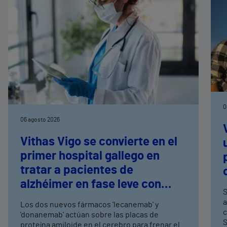
0
06 agosto 2026
Vithas Vigo se convierte en el
primer hospital gallego en
tratar a pacientes de
alzhéimer en fase leve con
S
terapias antiamiloide
a
Los dos nuevos fármacos 'lecanemab' y
c
'donanemab' actúan sobre las placas de
S
proteína amiloide en el cerebro para frenar el