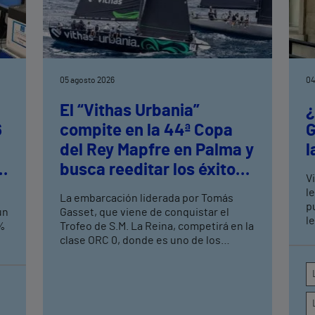
05 agosto 2026
04
El “Vithas Urbania”
¿
6
compite en la 44ª Copa
G
del Rey Mapfre en Palma y
l
busca reeditar los éxitos
V
logrados en el Circuito
le
La embarcación liderada por Tomás
Mediterráneo de Vela
p
un
Gasset, que viene de conquistar el
l
3%
Trofeo de S.M. La Reina, competirá en la
c
clase ORC 0, donde es uno de los
q
o
aspirantes a alzarse con el triunfo en la
prueba que se celebrará en el Real Club
Náutico de Palma del 1 al 8 de agosto
Esta colaboración de Vithas se integra
en la estrategia global de patrocinios