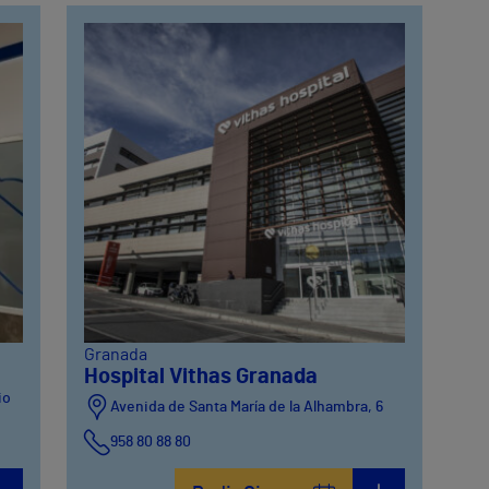
Granada
Hospital Vithas Granada
io
Avenida de Santa María de la Alhambra, 6
958 80 88 80
o 2)