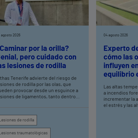
 agosto 2026
04 agosto 2026
Caminar por la orilla?
Experto de
enial, pero cuidado con
cómo las o
as lesiones de rodilla
influyen e
equilibrio
ithas Tenerife advierte del riesgo de
siones de rodilla por las olas, que
Las altas tempe
ueden provocar desde un esguince a
a incendios for
esiones de ligamentos, tanto dentro
incrementar la an
omo fuera de la rodilla, por lo que hay
el estrés y las 
ue tomar ciertas precauciones
La presión por 
durante el ver
Lesiones de rodilla
favorecer o agra
conducta alimen
Lesiones traumatológicas
en población jo