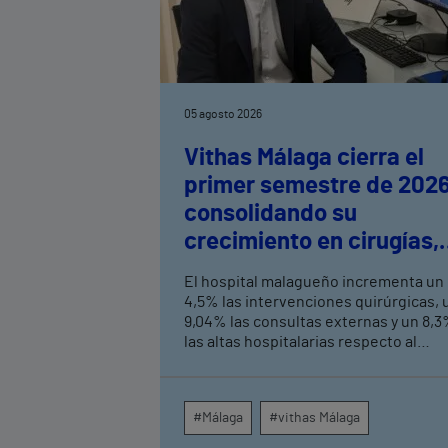
05 agosto 2026
Vithas Málaga cierra el
primer semestre de 202
consolidando su
crecimiento en cirugías,
consultas externas y
El hospital malagueño incrementa un
altas hospitalarias
4,5% las intervenciones quirúrgicas, 
9,04% las consultas externas y un 8,
las altas hospitalarias respecto al
mismo periodo de 2025, consolidand
su crecimiento asistencial. La red de
centros médicos de Vithas en la
#Málaga
#vithas Málaga
provincia dispara un 140% las
intervenciones quirúrgicas