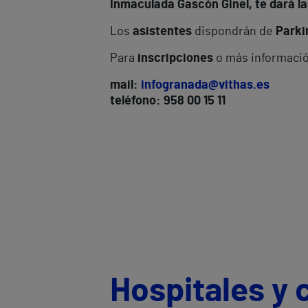
Inmaculada Gascón Ginel, te dará la
Los
asistentes
dispondrán de
Parki
Para
inscripciones
o más informaci
mail:
infogranada@vithas.es
teléfono: 958 00 15 11
Hospitales y 