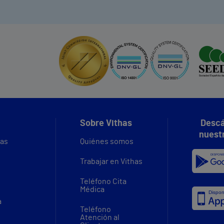
Sobre Vithas
Descá
nuest
vas
Quiénes somos
Trabajar en Vithas
Teléfono Cita
Médica
a
Teléfono
Atención al