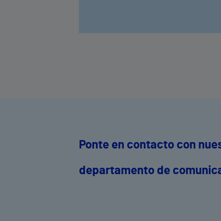
ambulatorias y un 7% las consultas
externas, con un papel destacado de
unidades como oftalmología, aparato
digestivo, dermatología y cirugía
general.
Ponte en contacto con nue
departamento de comunic