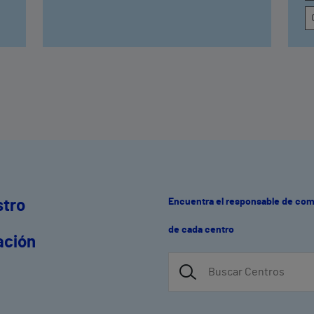
deportivos del grupo, que incluye
alianzas con grandes competiciones y
entidades de referencia, como las
principales maratones y medias
maratones de España, el Atlético de
Madrid o el Trofeo Conde de Godó de
Tenis
Encuentra el responsable de co
stro
de cada centro
ación