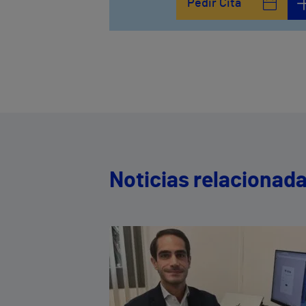
Pedir Cita
958800746
Noticias relacionad