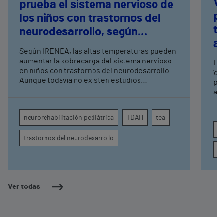
prueba el sistema nervioso de
los niños con trastornos del
neurodesarrollo, según
expertos en
Según IRENEA, las altas temperaturas pueden
neurorrehabilitación
aumentar la sobrecarga del sistema nervioso
L
pediátrica de Vithas
en niños con trastornos del neurodesarrollo
'
Aunque todavía no existen estudios
p
específicos, la evidencia científica permite
a
comprender por qué el calor puede influir en la
c
atención, la regulación emocional y la
d
neurorehabilitación pediátrica
TDAH
tea
conducta
s
trastornos del neurodesarrollo
Ver todas