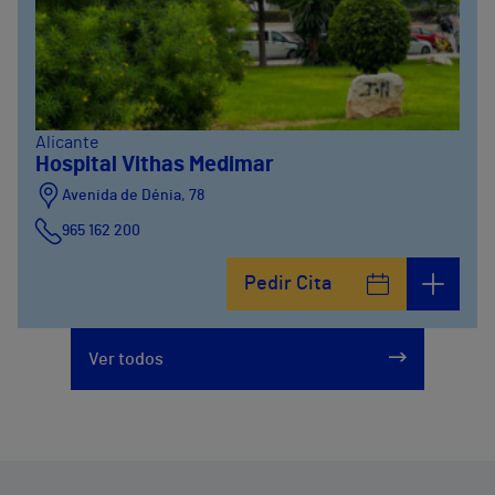
Alicante
Hospital Vithas Medimar
Avenida de Dénia, 78
965 162 200
Calle Padre Arrupe, 20
Pedir Cita
965 162 200
Ver todos