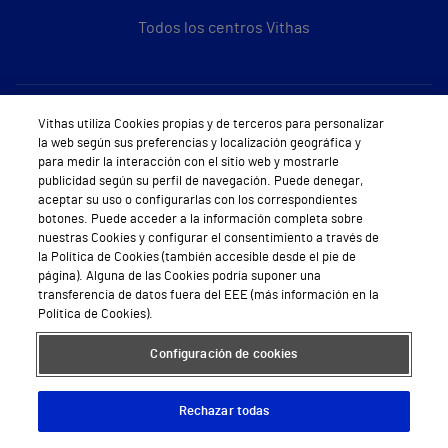
Todos los centros Vithas
Sobre Vithas
Vithas utiliza Cookies propias y de terceros para personalizar
la web según sus preferencias y localización geográfica y
Quiénes somos
para medir la interacción con el sitio web y mostrarle
publicidad según su perfil de navegación. Puede denegar,
Trabajar en Vithas
aceptar su uso o configurarlas con los correspondientes
botones. Puede acceder a la información completa sobre
Teléfono Cita Médica
nuestras Cookies y configurar el consentimiento a través de
la Política de Cookies (también accesible desde el pie de
Teléfono Atención al Cliente
página). Alguna de las Cookies podría suponer una
transferencia de datos fuera del EEE (más información en la
Política de seguridad y salud en el trabajo
Política de Cookies).
Conoce a Supervita
Configuración de cookies
Rechazar todas
Aviso Legal
Política de cookies
Política de privacidad
Mapa web
Protección de datos