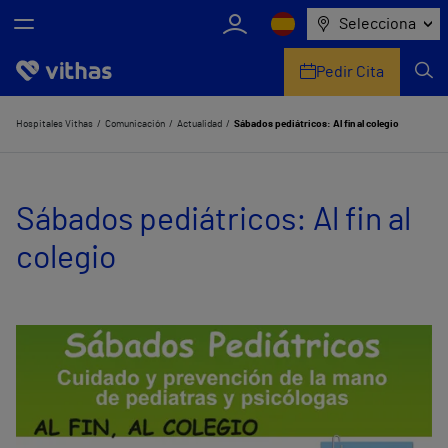
Selecciona
Pedir Cita
Nosotros
Hospitales Vithas
Comunicación
Actualidad
Sábados pediátricos: Al fin al colegio
Centros
Sábados pediátricos: Al fin al
Servicios de salud
colegio
Equipo médico y asistencial
Información útil
Comunicación