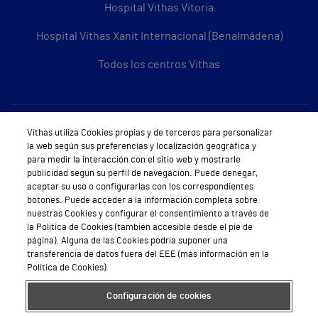
Hospital Vithas Vitoria
Hospital Vithas Xanit Internacional (Benalmádena)
Todos los centros Vithas
Sobre Vithas
Vithas utiliza Cookies propias y de terceros para personalizar
la web según sus preferencias y localización geográfica y
Quiénes somos
para medir la interacción con el sitio web y mostrarle
publicidad según su perfil de navegación. Puede denegar,
Trabajar en Vithas
aceptar su uso o configurarlas con los correspondientes
botones. Puede acceder a la información completa sobre
Teléfono Cita Médica
nuestras Cookies y configurar el consentimiento a través de
la Política de Cookies (también accesible desde el pie de
Teléfono Atención al Cliente
página). Alguna de las Cookies podría suponer una
transferencia de datos fuera del EEE (más información en la
Política de seguridad y salud en el trabajo
Política de Cookies).
Conoce a Supervita
Configuración de cookies