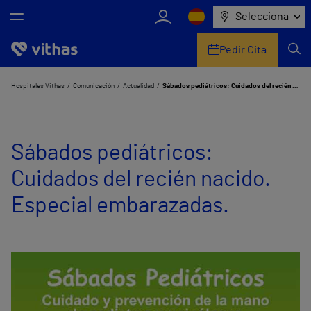
Selecciona
Pedir Cita
Nosotros
Hospitales Vithas
Comunicación
Actualidad
Sábados pediátricos: Cuidados del recién nacido. Especial embarazadas.
Centros
Sábados pediátricos:
Servicios de salud
Cuidados del recién nacido.
Equipo médico y asistencial
Especial embarazadas.
Información útil
Comunicación