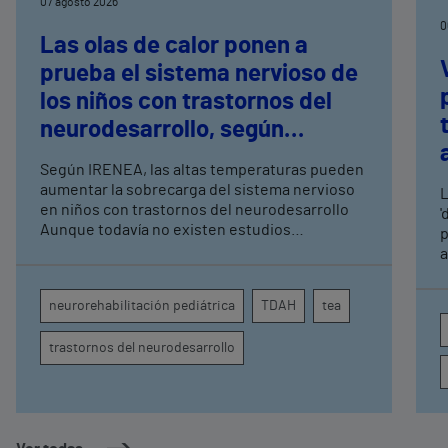
07 agosto 2026
0
Las olas de calor ponen a
prueba el sistema nervioso de
los niños con trastornos del
neurodesarrollo, según
expertos en
Según IRENEA, las altas temperaturas pueden
neurorrehabilitación
aumentar la sobrecarga del sistema nervioso
L
pediátrica de Vithas
en niños con trastornos del neurodesarrollo
'
Aunque todavía no existen estudios
p
específicos, la evidencia científica permite
a
comprender por qué el calor puede influir en la
c
atención, la regulación emocional y la
d
neurorehabilitación pediátrica
TDAH
tea
conducta
s
trastornos del neurodesarrollo