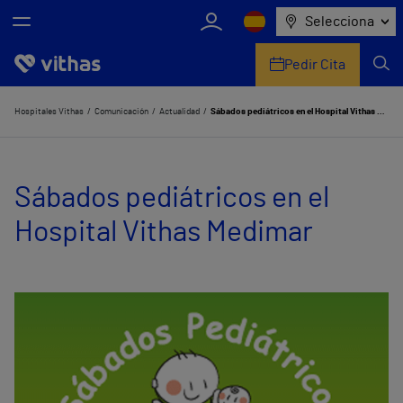
Selecciona
Pedir Cita
Nosotros
Hospitales Vithas
Comunicación
Actualidad
Sábados pediátricos en el Hospital Vithas Medimar
Centros
Sábados pediátricos en el
Servicios de salud
Hospital Vithas Medimar
Equipo médico y asistencial
Información útil
Comunicación