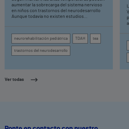
neurorrehabilitación
aumentar la sobrecarga del sistema nervioso
L
pediátrica de Vithas
en niños con trastornos del neurodesarrollo
'
Aunque todavía no existen estudios
p
específicos, la evidencia científica permite
a
comprender por qué el calor puede influir en la
c
atención, la regulación emocional y la
d
neurorehabilitación pediátrica
TDAH
tea
conducta
s
trastornos del neurodesarrollo
Ver todas
Ponte en contacto con nuestro