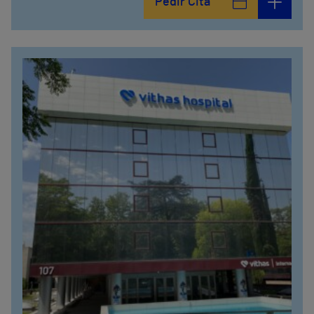
Pedir Cita
914473400