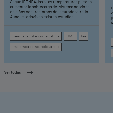
Según IRENEA, las altas temperaturas pueden
neurorrehabilitación
aumentar la sobrecarga del sistema nervioso
L
pediátrica de Vithas
en niños con trastornos del neurodesarrollo
'
Aunque todavía no existen estudios
p
específicos, la evidencia científica permite
a
comprender por qué el calor puede influir en la
c
atención, la regulación emocional y la
d
neurorehabilitación pediátrica
TDAH
tea
conducta
s
trastornos del neurodesarrollo
Ver todas