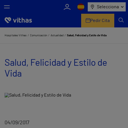
Selecciona
Pedir Cita
Nosotros
Hospitales Vithas
Comunicación
Actualidad
Salud, Felicidad y Estilo de Vida
Centros
Salud, Felicidad y Estilo de
Servicios de salud
Vida
Equipo médico y asistencial
Información útil
Comunicación
04/09/2017