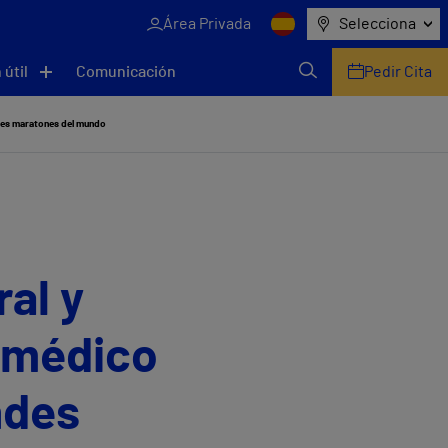
Área Privada
Selecciona
 útil
Comunicación
Pedir Cita
ndes maratones del mundo
ral y
r médico
ndes