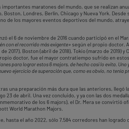
ás importantes maratones del mundo, que se realizan anu
, Boston, Londres, Berlín, Chicago y Nueva York. Desde 
uno de los mayores eventos deportivos del mundo, atray
enzó el 6 de noviembre de 2016 cuando participó en el Ma
én con el recorrido más exigente»
según el propio doctor. A
de 2017), Boston (abril de 2018), Tokio (marzo de 2019) y 
 propio doctor, fue el mayor contratiempo sufrido en esto
anes para lograr estos 6 majors, de hecho casi lo evita. Uno 
 nuevo ejercicio de superación que, como es obvio, no tenía
tras una preparación más dura que las anteriores, llegó l
 23 de abril. Una vez concluido, y ya con las dos medallas
nmemorativo de los 6 majors), el Dr. Mera se convirtió o
ott World Marathon Majors.
e, hasta el año 2022, sólo 7.584 corredores han logrado