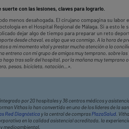
 suerte con las lesiones, claves para lograrlo.
 todo menos desahogada. El cirujano compagina su labor e
ctología en el Hospital Regional de Málaga. Si a esto le
plicado dejar algo de tiempo para preparar un reto depo
orte desde chaval, es algo que va conmigo. A la hora de pre
os a mi momento vital y prestar mucha atención a la concilia
na entreno con mi grupo de amigos muy temprano, sobre las 7,
 hago tras salir del hospital, por la mañana muy temprano o
rera, pesas, bicicleta, natación…».
integrado por 20 hospitales y 36 centros médicos y asistencia
rman Vithas lo han convertido en uno de los líderes de la s
as Red Diagnóstica
y la central de compras
PlazaSalud
. Vith
porativa en la calidad asistencial acreditada, la experiencia
l y medioambiental.