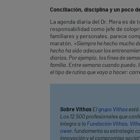
Conciliación, disciplina y un poco de
La agenda diaria del Dr. Mera es de
responsabilidad como jefe de colopro
familiares y personales, parece com
maratón.
«Siempre he hecho mucho dep
hecho ha sido adecuar los entrenamient
diarias. Por ejemplo, los fines de sema
familia. Entre semana cuando puedo, lo
el tipo de rutina que vaya a hacer: car
Sobre Vithas
El
grupo Vithas
está 
Los 12.500 profesionales que confo
integra a la
Fundación Vithas
,
Vith
ower
, fundamenta su estrategia cor
innovación y el compromiso socia