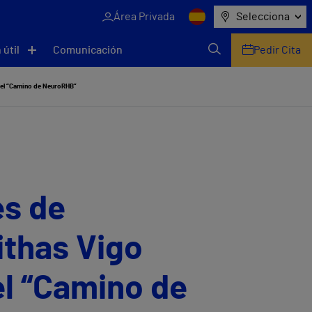
Área Privada
Selecciona
 útil
Comunicación
Pedir Cita
n el “Camino de NeuroRHB”
es de
ithas Vigo
el “Camino de