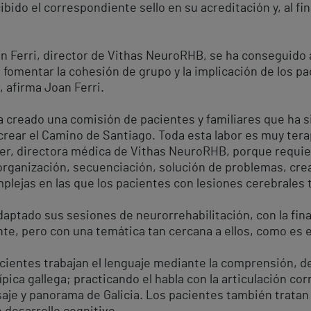
cibido el correspondiente sello en su acreditación y, al fi
Joan Ferri, director de Vithas NeuroRHB, se ha conseguido
de fomentar la cohesión de grupo y la implicación de los p
, afirma Joan Ferri.
ha creado una comisión de pacientes y familiares que ha s
crear el Camino de Santiago. Toda esta labor es muy ter
iner, directora médica de Vithas NeuroRHB, porque requie
, organización, secuenciación, solución de problemas, cr
lejas en las que los pacientes con lesiones cerebrales t
daptado sus sesiones de neurorrehabilitación, con la fin
e, pero con una temática tan cercana a ellos, como es el
cientes trabajan el lenguaje mediante la comprensión, de
pica gallega; practicando el habla con la articulación cor
saje y panorama de Galicia. Los pacientes también tratan