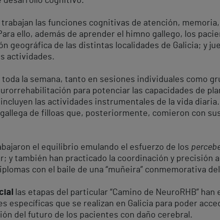
desarrollo cognitivo.
 trabajan las funciones cognitivas de atención, memoria,
Para ello, además de aprender el himno gallego, los paci
ón geográfica de las distintas localidades de Galicia; y ju
ras actividades.
e toda la semana, tanto en sesiones individuales como gr
rorrehabilitación para potenciar las capacidades de plan
incluyen las actividades instrumentales de la vida diaria
allega de filloas que, posteriormente, comieron con sus 
abajaron el equilibrio emulando el esfuerzo de los
percebe
r; y también han practicado la coordinación y precisión a
iplomas con el baile de una “muñeira” conmemorativa del 
cial
las etapas del particular “Camino de NeuroRHB” han 
s específicas que se realizan en Galicia para poder acc
ón del futuro de los pacientes con daño cerebral.