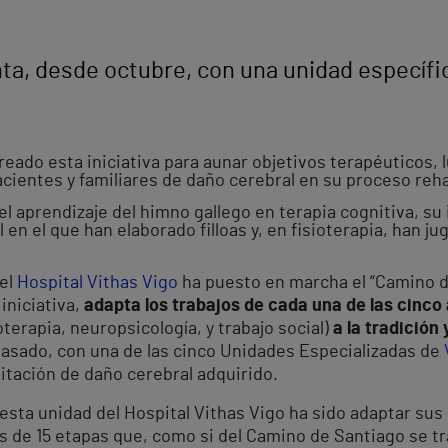
nta, desde octubre, con una unidad específi
eado esta iniciativa para aunar objetivos terapéuticos, lú
acientes y familiares de daño cerebral en su proceso reha
l aprendizaje del himno gallego en terapia cognitiva, su i
en el que han elaborado filloas y, en fisioterapia, han ju
el
Hospital Vithas Vigo
ha puesto en marcha el “Camino d
iniciativa,
adapta los trabajos de cada una de las cinco
oterapia, neuropsicología, y trabajo social)
a la tradición
asado, con una de las cinco Unidades Especializadas de
litación de daño cerebral adquirido.
 esta unidad del Hospital Vithas Vigo ha sido adaptar sus 
és de 15 etapas que, como si del Camino de Santiago se t