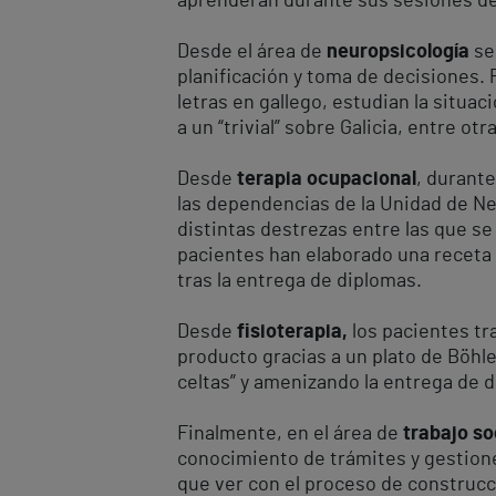
aprenderán durante sus sesiones de 
Desde el área de
neuropsicología
se
planificación y toma de decisiones. 
letras en gallego, estudian la situaci
a un “trivial” sobre Galicia, entre ot
Desde
terapia ocupacional
, durant
las dependencias de la Unidad de Neu
distintas destrezas entre las que se 
pacientes han elaborado una receta g
tras la entrega de diplomas.
Desde
fisioterapia,
los pacientes tr
producto gracias a un plato de Böhle
celtas” y amenizando la entrega de d
Finalmente, en el área de
trabajo so
conocimiento de trámites y gestione
que ver con el proceso de construcci