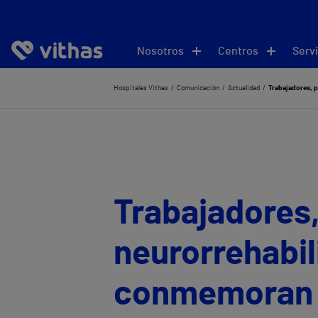
Nosotros
Centros
Servi
Hospitales Vithas
Comunicación
Actualidad
Trabajadores, p
Trabajadores,
neurorrehabil
conmemoran el