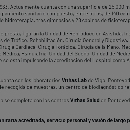
 1963. Actualmente cuenta con una superficie de 25.000 
ipamiento sanitario compuesto, entre otros, de 140 camas
e hidroterapia, tres gimnasios y 28 cabinas de fisioterap
 presta, figuran la Unidad de Reproducción Asistida, Ins
de Tráfico, Rehabilitación, Cirugía General y Digestiva, 
Cirugía Cardiaca, Cirugía Torácica, Cirugía de la Mano, Me
a Médica, Psiquiatría, Unidad del Sueño, Unidad de Medi
e se está impulsando la acreditación del Hospital como A
cuenta con los laboratorios
Vithas Lab
de Vigo, Ponteved
de recogida de muestras, un centro de biodiagnóstico ref
cia se completa con los centros
Vithas Salud
en Pontevedr
itaria acreditada, servicio personal y visión de largo p