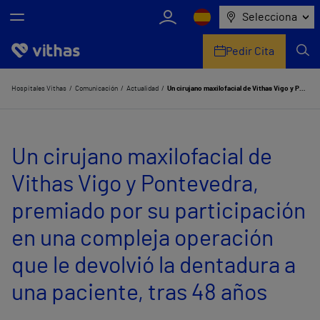
Selecciona
Pedir Cita
Nosotros
Hospitales Vithas
Comunicación
Actualidad
Un cirujano maxilofacial de Vithas Vigo y Pontevedra, premiado por su participación en una compleja operación que le devolvió la dentadura a una paciente, tras 48 años
Centros
Un cirujano maxilofacial de
Servicios de salud
Vithas Vigo y Pontevedra,
Equipo médico y asistencial
premiado por su participación
Información útil
en una compleja operación
Comunicación
que le devolvió la dentadura a
una paciente, tras 48 años