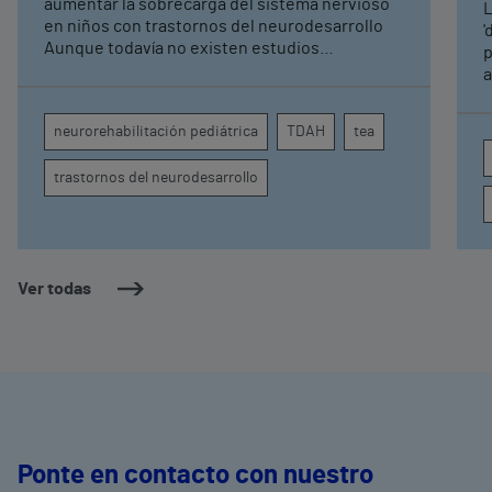
aumentar la sobrecarga del sistema nervioso
L
pediátrica de Vithas
en niños con trastornos del neurodesarrollo
'
Aunque todavía no existen estudios
p
específicos, la evidencia científica permite
a
comprender por qué el calor puede influir en la
c
atención, la regulación emocional y la
d
neurorehabilitación pediátrica
TDAH
tea
conducta
s
trastornos del neurodesarrollo
Ver todas
Ponte en contacto con nuestro