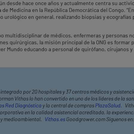
ún desde hace once años y actualmente centra su activida
a de Medicina en la República Democrática del Congo. “En
 urológico en general, realizando biopsias y ecografías 
po multidisciplinar de médicos, enfermeras y personas no
es quirúrgicas, la misión principal de la ONG es formar pe
cer Mundo educando a personal de quirófano, cirujanos y
integrado por 20 hospitales y 37 centros médicos y asistencia
rman Vithas lo han convertido en uno de los líderes de la s
as Red Diagnóstica
y la central de compras
PlazaSalud
. Vit
rporativa en la calidad asistencial acreditada, la experiencia
l y medioambiental.
Vithas.es
Goodgrower.com Síguenos en