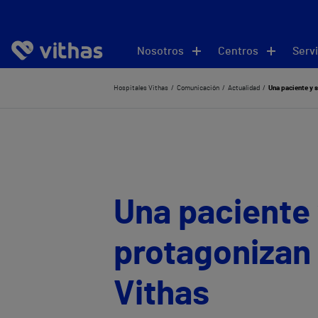
Nosotros
Centros
Servi
Hospitales Vithas
Comunicación
Actualidad
Una paciente y s
Una paciente 
protagonizan 
Vithas