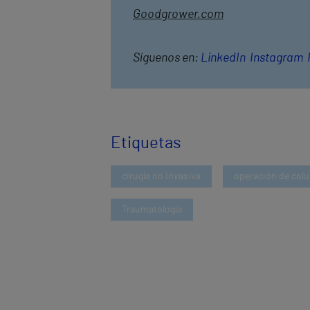
Goodgrower.com
Síguenos en:
LinkedIn
Instagram
Etiquetas
cirugía no invasiva
operación de col
Traumatología