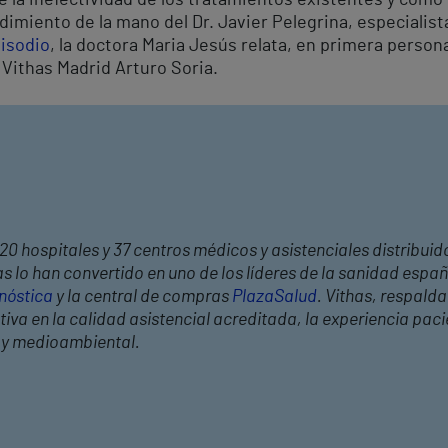
imiento de la mano del Dr. Javier Pelegrina, especialist
pisodio
, la doctora Maria Jesús relata, en primera person
 Vithas Madrid Arturo Soria.
20 hospitales y 37 centros médicos y asistenciales distribuid
 lo han convertido en uno de los líderes de la sanidad españ
nóstica
y la central de compras
PlazaSalud
. Vithas, respald
a en la calidad asistencial acreditada, la experiencia pacien
l y medioambiental.