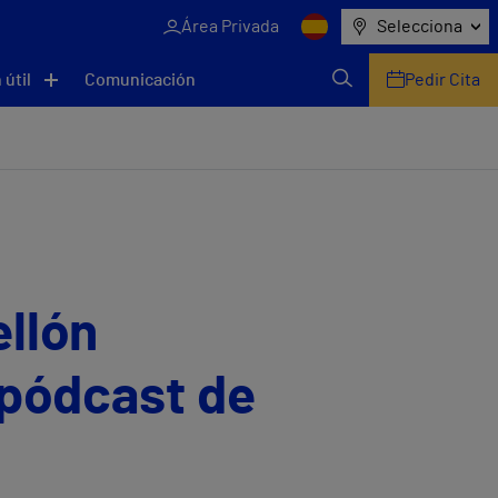
Área Privada
Selecciona
 útil
Comunicación
Pedir Cita
ellón
 pódcast de