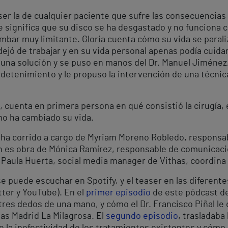
ser la de cualquier paciente que sufre las consecuencias
que significa que su disco se ha desgastado y no funcion
mbar muy limitante. Gloria cuenta cómo su vida se parali
ejó de trabajar y en su vida personal apenas podía cuida
una solución y se puso en manos del Dr. Manuel Jiménez,
 detenimiento y le propuso la intervención de una técni
, cuenta en primera persona en qué consistió la cirugía, 
o ha cambiado su vida.
ha corrido a cargo de Myriam Moreno Robledo, responsa
ión es obra de Mónica Ramírez, responsable de comunicaci
 Paula Huerta, social media manager de Vithas, coordina 
se puede escuchar en Spotify, y el teaser en las diferent
tter y YouTube). En el
primer episodio
de este pódcast de 
tres dedos de una mano, y cómo el Dr. Francisco Piñal le d
as Madrid La Milagrosa. El
segundo episodio
, trasladaba
 la inefectividad de los tratamientos existentes y cómo 