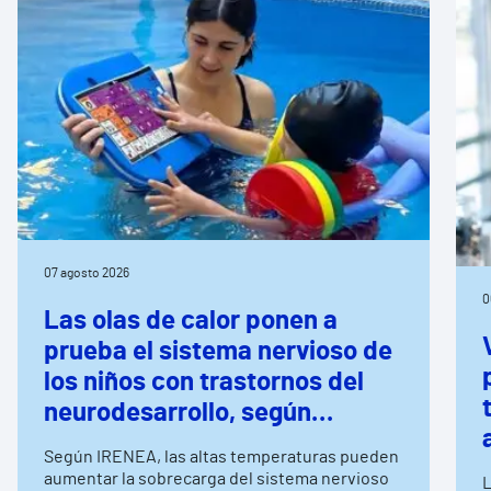
07 agosto 2026
0
Las olas de calor ponen a
prueba el sistema nervioso de
los niños con trastornos del
neurodesarrollo, según
expertos en
Según IRENEA, las altas temperaturas pueden
neurorrehabilitación
aumentar la sobrecarga del sistema nervioso
L