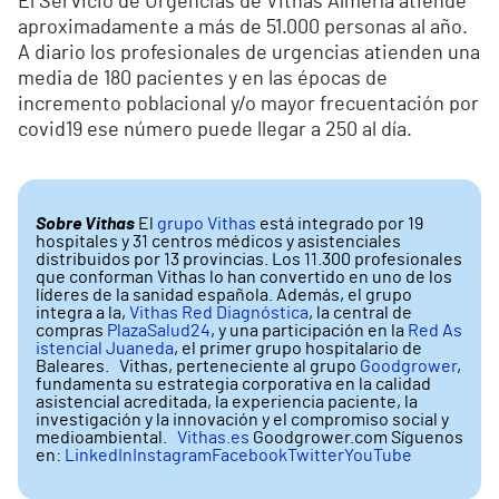
El Servicio de Urgencias de Vithas Almería atiende
aproximadamente a más de 51.000 personas al año.
A diario los profesionales de urgencias atienden una
media de 180 pacientes y en las épocas de
incremento poblacional y/o mayor frecuentación por
covid19 ese número puede llegar a 250 al día.
Sobre Vithas
El
grupo Vithas
está integrado por 19
hospitales y 31 centros médicos y asistenciales
distribuidos por 13 provincias. Los 11.300 profesionales
que conforman Vithas lo han convertido en uno de los
líderes de la sanidad española. Además, el grupo
integra a la,
Vithas Red Diagnóstica
, la central de
compras
PlazaSalud24
, y una participación en la
Red As
istencial Juaneda
, el primer grupo hospitalario de
Baleares. Vithas, perteneciente al grupo
Goodgrower
,
fundamenta su estrategia corporativa en la calidad
asistencial acreditada, la experiencia paciente, la
investigación y la innovación y el compromiso social y
medioambiental.
Vithas.es
Goodgrower.com Síguenos
en:
LinkedIn
Instagram
Facebook
Twitter
YouTube