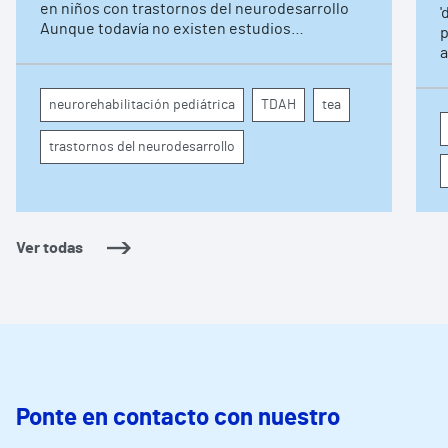
pediátrica de Vithas
en niños con trastornos del neurodesarrollo
'
Aunque todavía no existen estudios
p
específicos, la evidencia científica permite
a
comprender por qué el calor puede influir en la
c
atención, la regulación emocional y la
d
neurorehabilitación pediátrica
TDAH
tea
conducta
s
trastornos del neurodesarrollo
Ver todas
Ponte en contacto con nuestro