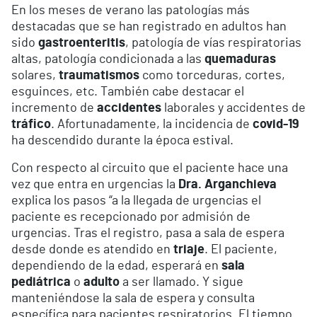
En los meses de verano las patologías más
destacadas que se han registrado en adultos han
sido
gastroenteritis
, patología de vías respiratorias
altas, patología condicionada a las
quemaduras
solares,
traumatismos
como torceduras, cortes,
esguinces, etc. También cabe destacar el
incremento de
accidentes
laborales y accidentes de
tráfico
. Afortunadamente, la incidencia de
covid-19
ha descendido durante la época estival.
Con respecto al circuito que el paciente hace una
vez que entra en urgencias la
Dra. Arganchieva
explica los pasos “a la llegada de urgencias el
paciente es recepcionado por admisión de
urgencias. Tras el registro, pasa a sala de espera
desde donde es atendido en
triaje
. El paciente,
dependiendo de la edad, esperará en
sala
pediátrica
o
adulto
a ser llamado. Y sigue
manteniéndose la sala de espera y consulta
específica para pacientes respiratorios. El tiempo