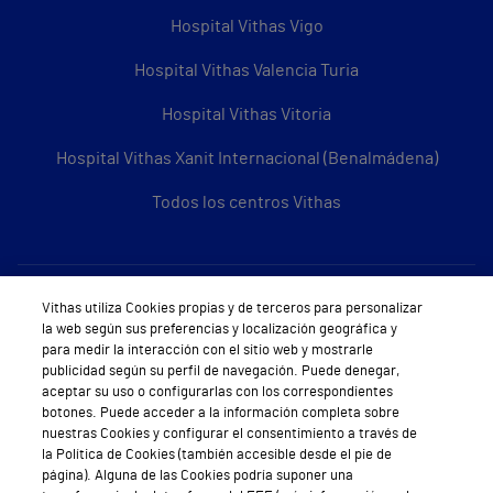
Hospital Vithas Vigo
Hospital Vithas Valencia Turia
Hospital Vithas Vitoria
Hospital Vithas Xanit Internacional (Benalmádena)
Todos los centros Vithas
Sobre Vithas
Vithas utiliza Cookies propias y de terceros para personalizar
la web según sus preferencias y localización geográfica y
Quiénes somos
para medir la interacción con el sitio web y mostrarle
publicidad según su perfil de navegación. Puede denegar,
Trabajar en Vithas
aceptar su uso o configurarlas con los correspondientes
botones. Puede acceder a la información completa sobre
Teléfono Cita Médica
nuestras Cookies y configurar el consentimiento a través de
la Política de Cookies (también accesible desde el pie de
Teléfono Atención al Cliente
página). Alguna de las Cookies podría suponer una