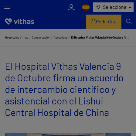
Selecciona
Pedir Cita
Nosotros
Hospitales Vithas
Comunicación
Actualidad
El Hospital Vithas Valencia 9 de Octubre firma un acuerdo de intercambio científico y asistencial con el Lishui Central Hospital de China
Centros
El Hospital Vithas Valencia 9
Servicios de salud
de Octubre firma un acuerdo
Equipo médico y asistencial
de intercambio científico y
Información útil
asistencial con el Lishui
Comunicación
Central Hospital de China