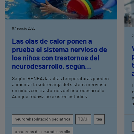
07 agosto 2026
0
Las olas de calor ponen a
prueba el sistema nervioso de
los niños con trastornos del
neurodesarrollo, según
expertos en
Según IRENEA, las altas temperaturas pueden
neurorrehabilitación
aumentar la sobrecarga del sistema nervioso
L
pediátrica de Vithas
en niños con trastornos del neurodesarrollo
'
Aunque todavía no existen estudios
p
específicos, la evidencia científica permite
a
comprender por qué el calor puede influir en la
c
atención, la regulación emocional y la
d
neurorehabilitación pediátrica
TDAH
tea
conducta
s
trastornos del neurodesarrollo