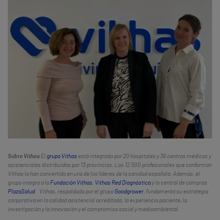
Sobre Vithas
El
grupo Vithas
está integrado por 20 hospitales y 36 centros médicos y
asistenciales distribuidos por 13 provincias. Los 12.500 profesionales que conforman
Vithas lo han convertido en uno de los líderes de la sanidad española. Además, el
grupo integra a la
Fundación Vithas
,
Vithas Red Diagnóstica
y la central de compras
PlazaSalud
. Vithas, respaldada por el grupo
Goodgrower
, fundamenta su estrategia
corporativa en la calidad asistencial acreditada, la experiencia paciente, la
investigación y la innovación y el compromiso social y medioambiental.