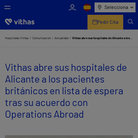
Selecciona
Pedir Cita
Nosotros
Hospitales Vithas
Comunicación
Actualidad
Vithas abre sus hospitales de Alicante a los pacientes británicos en lista de espera tras su acuerdo con Operations Abroad
Centros
Vithas abre sus hospitales de
Servicios de salud
Alicante a los pacientes
Equipo médico y asistencial
británicos en lista de espera
Información útil
tras su acuerdo con
Comunicación
Operations Abroad