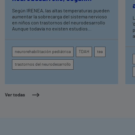
expertos en
Según IRENEA, las altas temperaturas pueden
neurorrehabilitación
aumentar la sobrecarga del sistema nervioso
L
pediátrica de Vithas
en niños con trastornos del neurodesarrollo
'
Aunque todavía no existen estudios
p
específicos, la evidencia científica permite
a
comprender por qué el calor puede influir en la
c
atención, la regulación emocional y la
d
neurorehabilitación pediátrica
TDAH
tea
conducta
s
trastornos del neurodesarrollo
Ver todas