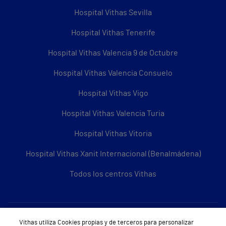
Hospital Vithas Sevilla
Hospital Vithas Tenerife
Hospital Vithas Valencia 9 de Octubre
Hospital Vithas Valencia Consuelo
Hospital Vithas Vigo
Hospital Vithas Valencia Turia
Hospital Vithas Vitoria
Hospital Vithas Xanit Internacional (Benalmádena)
Todos los centros Vithas
Sobre Vithas
Vithas utiliza Cookies propias y de terceros para personalizar