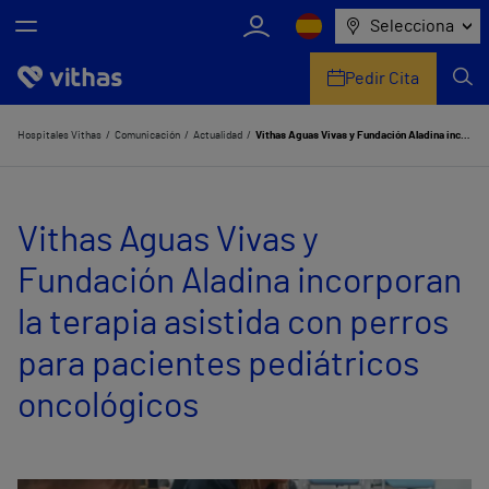
Selecciona
Pedir Cita
Nosotros
Hospitales Vithas
Comunicación
Actualidad
Vithas Aguas Vivas y Fundación Aladina incorporan la terapia asistida con perros para pacientes pediátricos oncológicos
Centros
Vithas Aguas Vivas y
Servicios de salud
Fundación Aladina incorporan
Equipo médico y asistencial
la terapia asistida con perros
Información útil
para pacientes pediátricos
Comunicación
oncológicos