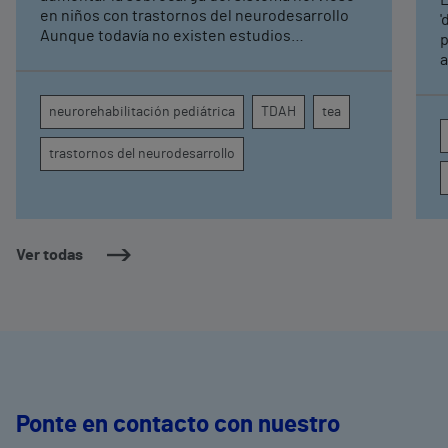
pediátrica de Vithas
en niños con trastornos del neurodesarrollo
'
Aunque todavía no existen estudios
p
específicos, la evidencia científica permite
a
comprender por qué el calor puede influir en la
c
atención, la regulación emocional y la
d
neurorehabilitación pediátrica
TDAH
tea
conducta
s
trastornos del neurodesarrollo
Ver todas
Ponte en contacto con nuestro