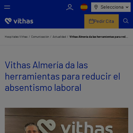
Selecciona
Pedir Cita
Nosotros
Hospitales Vithas
Comunicación
Actualidad
Vithas Almería da las herramientas para reducir el absentismo laboral
Centros
Vithas Almería da las
Servicios de salud
herramientas para reducir el
Equipo médico y asistencial
absentismo laboral
Información útil
Comunicación