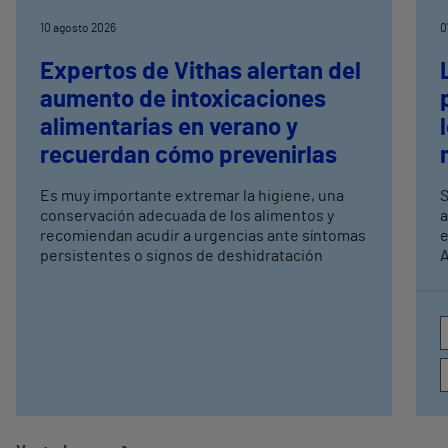
10 agosto 2026
0
Expertos de Vithas alertan del
aumento de intoxicaciones
alimentarias en verano y
recuerdan cómo prevenirlas
Es muy importante extremar la higiene, una
S
conservación adecuada de los alimentos y
a
recomiendan acudir a urgencias ante síntomas
e
persistentes o signos de deshidratación
A
e
c
a