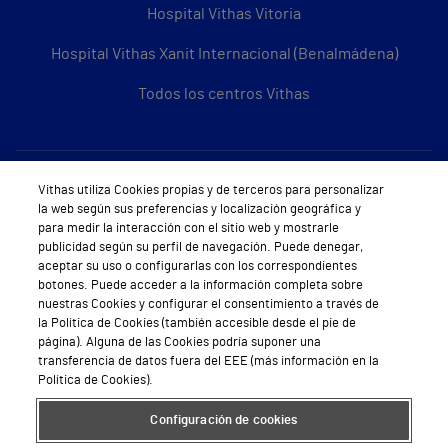
Hospital Vithas Vitoria
Hospital Vithas Xanit Internacional (Benalmádena)
Todos los centros Vithas
Sobre Vithas
Vithas utiliza Cookies propias y de terceros para personalizar
la web según sus preferencias y localización geográfica y
Quiénes somos
para medir la interacción con el sitio web y mostrarle
publicidad según su perfil de navegación. Puede denegar,
Trabajar en Vithas
aceptar su uso o configurarlas con los correspondientes
botones. Puede acceder a la información completa sobre
Teléfono Cita Médica
nuestras Cookies y configurar el consentimiento a través de
la Política de Cookies (también accesible desde el pie de
Teléfono Atención al Cliente
página). Alguna de las Cookies podría suponer una
transferencia de datos fuera del EEE (más información en la
Política de seguridad y salud en el trabajo
Política de Cookies).
Conoce a Supervita
Configuración de cookies