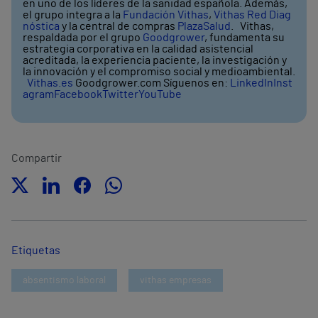
en uno de los líderes de la sanidad española. Además,
el grupo integra a la
Fundación Vithas
,
Vithas Red Diag
nóstica
y la central de compras
PlazaSalud
. Vithas,
respaldada por el grupo
Goodgrower
, fundamenta su
estrategia corporativa en la calidad asistencial
acreditada, la experiencia paciente, la investigación y
la innovación y el compromiso social y medioambiental.
Vithas.es
Goodgrower.com Síguenos en:
LinkedIn
Inst
agram
Facebook
Twitter
YouTube
Compartir
Etiquetas
absentismo laboral
vithas empresas