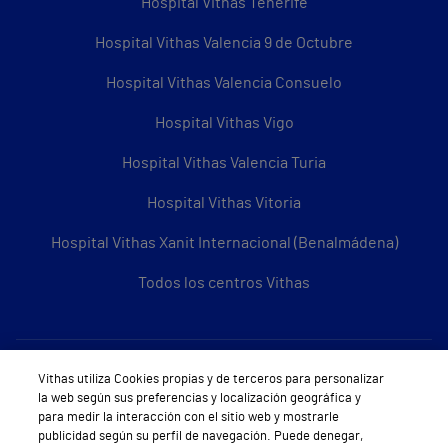
Hospital Vithas Tenerife
Hospital Vithas Valencia 9 de Octubre
Hospital Vithas Valencia Consuelo
Hospital Vithas Vigo
Hospital Vithas Valencia Turia
Hospital Vithas Vitoria
Hospital Vithas Xanit Internacional (Benalmádena)
Todos los centros Vithas
Sobre Vithas
Vithas utiliza Cookies propias y de terceros para personalizar
la web según sus preferencias y localización geográfica y
Quiénes somos
para medir la interacción con el sitio web y mostrarle
publicidad según su perfil de navegación. Puede denegar,