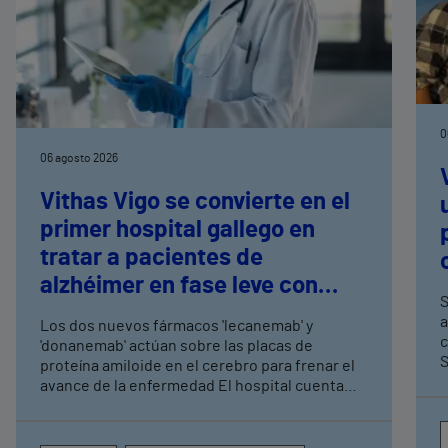
0
06 agosto 2026
Vithas Vigo se convierte en el
primer hospital gallego en
tratar a pacientes de
alzhéimer en fase leve con
S
terapias antiamiloide
a
Los dos nuevos fármacos 'lecanemab' y
c
'donanemab' actúan sobre las placas de
S
proteína amiloide en el cerebro para frenar el
avance de la enfermedad El hospital cuenta
con cuatro neurólogos y tecnología de
diagnóstico por imagen para el exhaustivo
seguimiento clínico de cada paciente