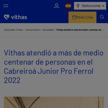
Selecciona
Pedir Cita
Nosotros
Hospitales Vithas
Comunicación
Actualidad
Vithas atendió a más de medio centenar de personas en el Cabreiroá Junior Pro Ferrol 2022
Centros
Vithas atendió a más de medio
Servicios de salud
centenar de personas en el
Equipo médico y asistencial
Cabreiroá Junior Pro Ferrol
Información útil
2022
Comunicación