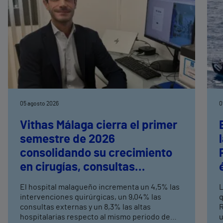
05 agosto 2026
0
Vithas Málaga cierra el primer
semestre de 2026
consolidando su crecimiento
en cirugías, consultas
externas y altas hospitalarias
El hospital malagueño incrementa un 4,5% las
L
intervenciones quirúrgicas, un 9,04% las
q
consultas externas y un 8,3% las altas
R
hospitalarias respecto al mismo periodo de
u