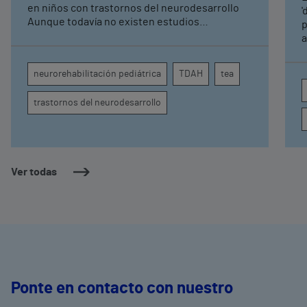
pediátrica de Vithas
en niños con trastornos del neurodesarrollo
'
Aunque todavía no existen estudios
p
específicos, la evidencia científica permite
a
comprender por qué el calor puede influir en la
c
atención, la regulación emocional y la
d
neurorehabilitación pediátrica
TDAH
tea
conducta
s
trastornos del neurodesarrollo
Ver todas
Ponte en contacto con nuestro