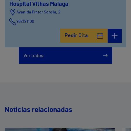
Hospital Vithas Málaga
Avenida Pintor Sorolla, 2
952121100
Calle De la Era , 6
Pedir Cita
952121100
Avenida Pintor Sorolla, 2
Ver todos
635319819
Noticias relacionadas