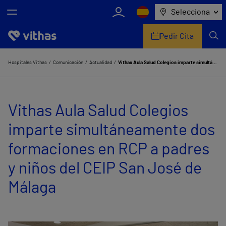
Selecciona
Pedir Cita
Nosotros
Hospitales Vithas
Comunicación
Actualidad
Vithas Aula Salud Colegios imparte simultáneamente dos formaciones en RCP a padres y niños del CEIP San José de Málaga
Centros
Vithas Aula Salud Colegios
Servicios de salud
imparte simultáneamente dos
Equipo médico y asistencial
formaciones en RCP a padres
Información útil
y niños del CEIP San José de
Comunicación
Málaga