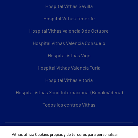
Hospital Vithas Sevilla
Hospital Vithas Tenerife
Hospital Vithas Valencia 9 de Octubre
Hospital Vithas Valencia Consuelo
Hospital Vithas Vigo
Hospital Vithas Valencia Turia
Hospital Vithas Vitoria
Hospital Vithas Xanit Internacional (Benalmádena)
Todos los centros Vithas
Sobre Vithas
Vithas utiliza Cookies propias y de terceros para personalizar