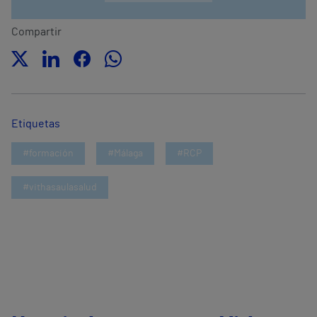
Compartir
Etiquetas
#formación
#Málaga
#RCP
#vithasaulasalud