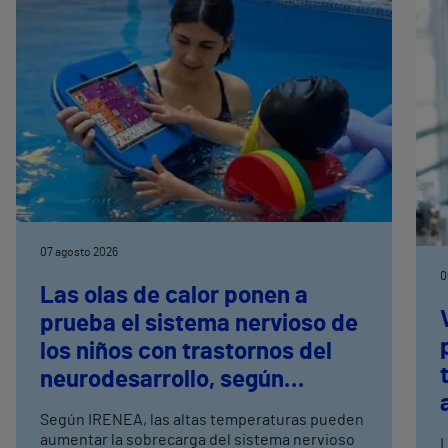
07 agosto 2026
0
Las olas de calor ponen a
prueba el sistema nervioso de
los niños con trastornos del
neurodesarrollo, según
expertos en
Según IRENEA, las altas temperaturas pueden
neurorrehabilitación
aumentar la sobrecarga del sistema nervioso
L