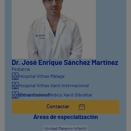
Dr. José Enrique Sánchez Martínez
Pediatría
Hospital Vithas Málaga
Hospital Vithas Xanit Internacional
(Benalmádena)
Vithas Centro Médico Xanit Gibraltar
Contactar
Áreas de especialización
Unidad Materno Infantil