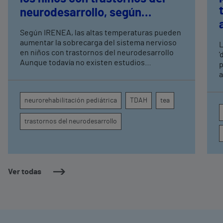
neurodesarrollo, según
expertos en
Según IRENEA, las altas temperaturas pueden
neurorrehabilitación
aumentar la sobrecarga del sistema nervioso
L
pediátrica de Vithas
en niños con trastornos del neurodesarrollo
'
Aunque todavía no existen estudios
p
específicos, la evidencia científica permite
a
comprender por qué el calor puede influir en la
c
atención, la regulación emocional y la
d
neurorehabilitación pediátrica
TDAH
tea
conducta
s
trastornos del neurodesarrollo
Ver todas