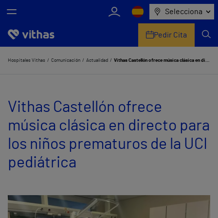
Selecciona
Pedir Cita
Nosotros
Hospitales Vithas
Comunicación
Actualidad
Vithas Castellón ofrece música clásica en directo para los niños prematuros de la UCI pediátrica
Centros
Vithas Castellón ofrece
Servicios de salud
música clásica en directo para
Equipo médico y asistencial
los niños prematuros de la UCI
Información útil
pediátrica
Comunicación