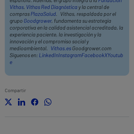
española. Además, el grupo integra a la
Fundación
Vithas
,
Vithas Red Diagnóstica
y la central de
compras
PlazaSalud
. Vithas, respaldada por el
grupo
Goodgrower
, fundamenta su estrategia
corporativa en la calidad asistencial acreditada, la
experiencia paciente, la investigación y la
innovación y el compromiso social y
medioambiental.
Vithas.es
Goodgrower.com
Síguenos en:
LinkedIn
Instagram
Facebook
X
Youtub
e
Compartir