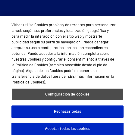
Sobre Vithas
Vithas utiliza Cookies propias y de terceros para personalizar
la web según sus preferencias y localización geográfica y
Quiénes somos
para medir la interacción con el sitio web y mostrarle
publicidad según su perfil de navegación. Puede denegar,
Trabajar en Vithas
aceptar su uso o configurarlas con los correspondientes
botones. Puede acceder a la información completa sobre
Teléfono Cita Médica
nuestras Cookies y configurar el consentimiento a través de
la Política de Cookies (también accesible desde el pie de
Teléfono Atención al Cliente
página). Alguna de las Cookies podría suponer una
transferencia de datos fuera del EEE (más información en la
Política de seguridad y salud en el trabajo
Política de Cookies).
Conoce a Supervita
Configuración de cookies
Rechazar todas
Aviso Legal
Política de cookies
Política de privacidad
Mapa web
Protección de datos
Aceptar todas las cookies
Descargar App
Pedir cita
© 2026 Vithas. Todos los derechos reservados.