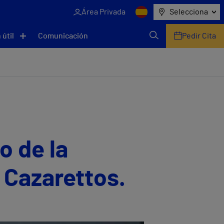
Área Privada
Selecciona
 útil
Comunicación
Pedir Cita
o de la
 Cazarettos.