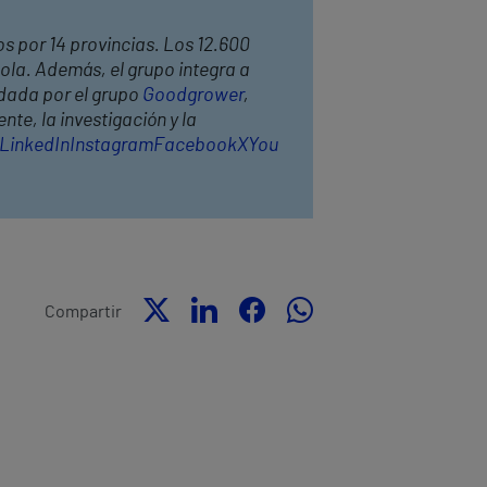
os por 14 provincias. Los 12.600
ola. Además, el grupo integra a
ldada por el grupo
Goodgrower
,
te, la investigación y la
LinkedIn
Instagram
Facebook
X
You
Compartir