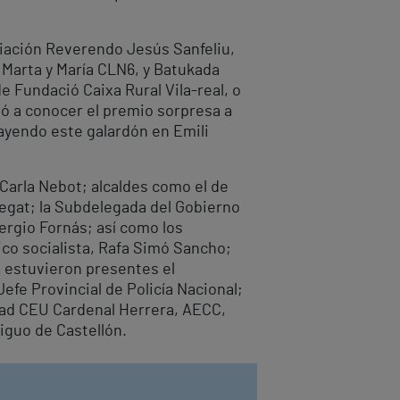
iación Reverendo Jesús Sanfeliu,
 Marta y María CLN6, y Batukada
e Fundació Caixa Rural Vila-real, o
ió a conocer el premio sorpresa a
cayendo este galardón en Emili
 Carla Nebot; alcaldes como el de
regat; la Subdelegada del Gobierno
ergio Fornás; así como los
ico socialista, Rafa Simó Sancho;
n estuvieron presentes el
efe Provincial de Policía Nacional;
idad CEU Cardenal Herrera, AECC,
iguo de Castellón.