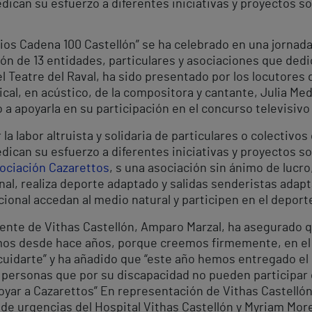
dican su esfuerzo a diferentes iniciativas y proyectos so
rios Cadena 100 Castellón” se ha celebrado en una jornad
ación de 13 entidades, particulares y asociaciones que ded
l Teatre del Raval, ha sido presentado por los locutores
ical, en acústico, de la compositora y cantante, Julia Me
 a apoyarla en su participación en el concurso televisivo
 labor altruista y solidaria de particulares o colectivos 
dican su esfuerzo a diferentes iniciativas y proyectos so
ociación Cazarettos
, s una asociación sin ánimo de lucro,
onal, realiza deporte adaptado y salidas senderistas ada
ional accedan al medio natural y participen en el deporte
ente de Vithas Castellón, Amparo Marzal, ha asegurado 
amos desde hace años, porque creemos firmemente, en el
 cuidarte” y ha añadido que “este año hemos entregado el
personas que por su discapacidad no pueden participar 
yar a Cazarettos” En representación de Vithas Castellón
a de urgencias del Hospital Vithas Castellón y Myriam Mo