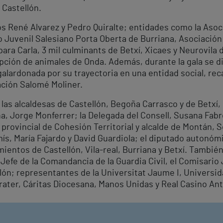
 Castellón.
 René Alvarez y Pedro Quiralte; entidades como la Asoc
 Juvenil Salesiano Porta Oberta de Burriana, Asociación
ara Carla, 3 mil culminants de Betxí, Xicaes y Neurovila d
pción de animales de Onda. Además, durante la gala se d
galardonada por su trayectoria en una entidad social, re
ción Salomé Moliner.
las alcaldesas de Castellón, Begoña Carrasco y de Betxí,
ana, Jorge Monferrer; la Delegada del Consell, Susana Fab
provincial de Cohesión Territorial y alcalde de Montán, S
s, María Fajardo y David Guardiola; el diputado autonóm
ientos de Castellón, Vila-real, Burriana y Betxí. Tambié
efe de la Comandancia de la Guardia Civil, el Comisario J
llón; representantes de la Universitat Jaume I, Univers
rater, Cáritas Diocesana, Manos Unidas y Real Casino Ant