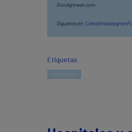
Goodgrower.com
Síguenos en:
LinkedIn
Instagram
F
Etiquetas
uci pediatrica