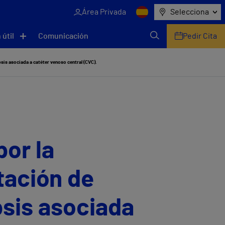
Área Privada
Selecciona
 útil
Comunicación
Pedir Cita
psis asociada a catéter venoso central (CVC).
por la
tación de
psis asociada