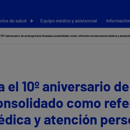
cios de salud
Equipo médico y asistencial
Información
el 10º aniversario de su hospital en Granada consolidado como referente en innovación médica y atenció
 el 10º aniversario de
onsolidado como refe
dica y atención pers