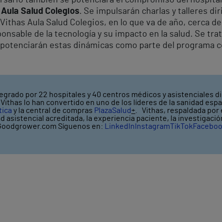
 Aula Salud Colegios
. Se impulsarán charlas y talleres dir
a Vithas Aula Salud Colegios, en lo que va de año, cerca 
onsable de la tecnología y su impacto en la salud. Se tra
 se potenciarán estas dinámicas como parte del program
egrado por 22 hospitales y 40 centros médicos y asistenciales di
ithas lo han convertido en uno de los líderes de la sanidad espa
tica
y la central de compras
PlazaSalud
+
. Vithas, respaldada por
ad asistencial acreditada, la experiencia paciente, la investigaci
oodgrower.com Síguenos en:
LinkedIn
Instagram
TikTok
Facebo