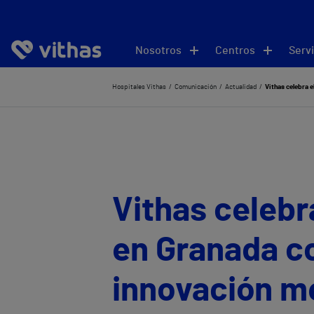
Nosotros
Centros
Servi
Hospitales Vithas
Comunicación
Actualidad
Vithas celebra 
Vithas celebra
en Granada c
innovación mé