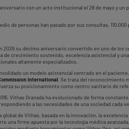
iversario con un acto institucional el 28 de mayo y un p
medio de personas han pasado por sus consultas, 110.000 
en 2026 su décimo aniversario convertido en uno de los c
a de crecimiento sostenido, excelencia asistencial y una
sionales altamente especializados.
onsolidado un modelo asistencial centrado en el paciente
 Commission International
. Se trata del reconocimiento 
refuerza su posicionamiento como centro sanitario de refe
016, Vithas Granada ha evolucionado de forma constante
 respondiendo a las necesidades de una sociedad cada ve
ia global de Vithas, basada en la innovación, la excelencia 
e una firme apuesta por la tecnología médica avanzada, l
tenciales mediante herramientas como Vithas One, así co