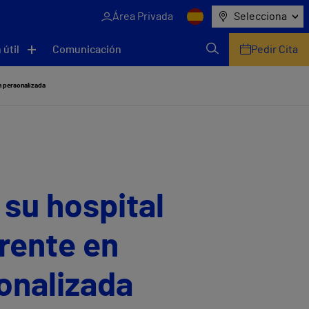
Área Privada
Selecciona
 útil
Comunicación
Pedir Cita
n personalizada
 su hospital
rente en
onalizada