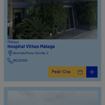
Málaga
Hospital Vithas Málaga
Avenida Pintor Sorolla, 2
952121100
Calle De la Era , 6
Pedir Cita
952121100
Avenida Pintor Sorolla, 2
635319819