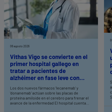
0
06 agosto 2026
Vithas Vigo se convierte en el
primer hospital gallego en
tratar a pacientes de
alzhéimer en fase leve con
S
terapias antiamiloide
a
Los dos nuevos fármacos 'lecanemab' y
c
'donanemab' actúan sobre las placas de
S
proteína amiloide en el cerebro para frenar el
avance de la enfermedad El hospital cuenta
con cuatro neurólogos y tecnología de