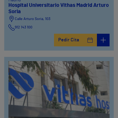
Madrid
Hospital Universitario Vithas Madrid Arturo
Soria
Calle Arturo Soria, 103
912 143 100
Calle Arturo Soria, 105
Pedir Cita
912 143 100
Calle Arturo Soria, 107
912 143 100