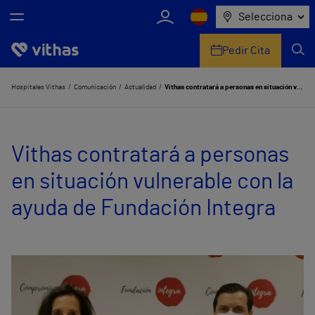
Selecciona
Pedir Cita
Nosotros
Hospitales Vithas
Comunicación
Actualidad
Vithas contratará a personas en situación vulnerable con la ayuda de Fundación Integra
Centros
Vithas contratará a personas
Servicios de salud
en situación vulnerable con la
Equipo médico y asistencial
ayuda de Fundación Integra
Información útil
Comunicación