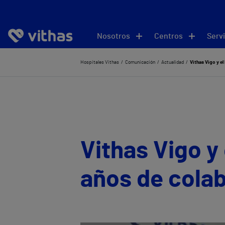
Nosotros
Centros
Servi
Hospitales Vithas
Comunicación
Actualidad
Vithas Vigo y e
Vithas Vigo 
años de cola