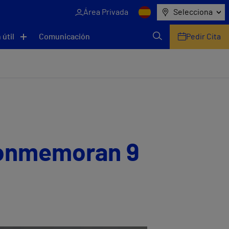
Área Privada
Selecciona
 útil
Comunicación
Pedir Cita
 conmemoran 9