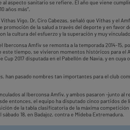
 al aspecto sanitario se refiere. El año que viene cumpl
10 años más”.
l Vithas Vigo, Dr. Ciro Cabezas, señaló que Vithas y el A
 promoción de la salud a través del deporte y en favor de 
 la cultura del esfuerzo y la superación y muy vinculado 
el Iberconsa Amfiv se remonta a la temporada 2014-15, po
e este tiempo, se vivieron momentos históricos para el 
ge Cup 2017 disputada en el Pabellón de Navia, y en cuya 
as, han pasado nombres tan importantes para el club co
vinculados al Iberconsa Amfiv, y ambos pasaron -junto al
sde entonces, el equipo ha disputado cinco partidos de li
ición de la tabla clasificatoria de la máxima competición
l sábado 18, en Badajoz, contra e Mideba Extremadura.