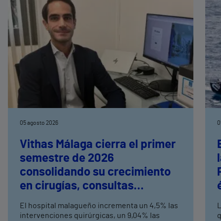
05 agosto 2026
0
Vithas Málaga cierra el primer
semestre de 2026
consolidando su crecimiento
en cirugías, consultas
externas y altas hospitalarias
El hospital malagueño incrementa un 4,5% las
L
intervenciones quirúrgicas, un 9,04% las
q