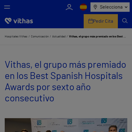
Selecciona
Pedir Cita
Nosotros
Hospitales Vithas
Comunicación
Actualidad
Vithas, el grupo más premiado en los Best Spanish Hospitals Awards por sexto año consecutivo
Centros
Vithas, el grupo más premiado
Servicios de salud
en los Best Spanish Hospitals
Equipo médico y asistencial
Awards por sexto año
Información útil
consecutivo
Comunicación