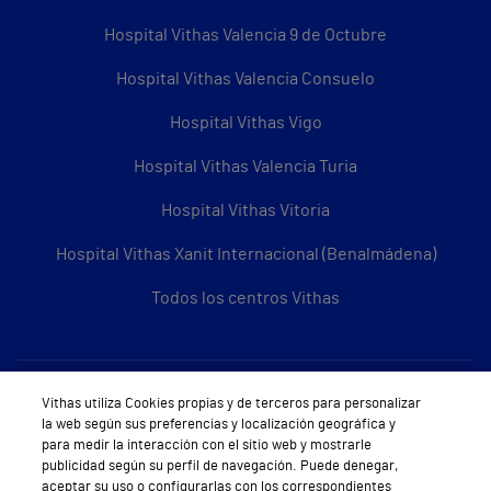
Hospital Vithas Valencia 9 de Octubre
Hospital Vithas Valencia Consuelo
Hospital Vithas Vigo
Hospital Vithas Valencia Turia
Hospital Vithas Vitoria
Hospital Vithas Xanit Internacional (Benalmádena)
Todos los centros Vithas
Sobre Vithas
Vithas utiliza Cookies propias y de terceros para personalizar
la web según sus preferencias y localización geográfica y
Quiénes somos
para medir la interacción con el sitio web y mostrarle
publicidad según su perfil de navegación. Puede denegar,
Trabajar en Vithas
aceptar su uso o configurarlas con los correspondientes