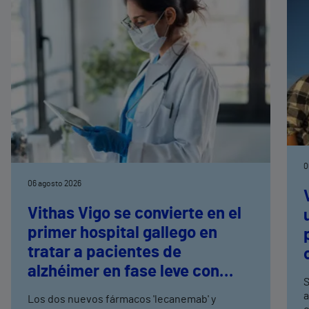
0
06 agosto 2026
Vithas Vigo se convierte en el
primer hospital gallego en
tratar a pacientes de
alzhéimer en fase leve con
S
terapias antiamiloide
a
Los dos nuevos fármacos 'lecanemab' y