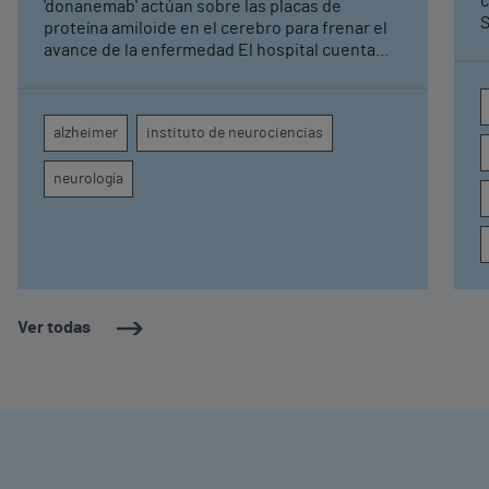
c
'donanemab' actúan sobre las placas de
S
proteína amiloide en el cerebro para frenar el
avance de la enfermedad El hospital cuenta
con cuatro neurólogos y tecnología de
diagnóstico por imagen para el exhaustivo
seguimiento clínico de cada paciente
alzheimer
instituto de neurociencias
neurología
Ver todas