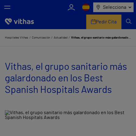
Selecciona
Pedir Cita
Nosotros
Hospitales Vithas
Comunicación
Actualidad
Vithas, el grupo sanitario más galardonado en los Best Spanish Hospitals Awards
Centros
Vithas, el grupo sanitario más
Servicios de salud
galardonado en los Best
Equipo médico y asistencial
Spanish Hospitals Awards
Información útil
Comunicación