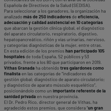
convocantes de los BSH
-,
con el aval de la Sociedad
Española de Directivos de la Salud (SEDISA).
Para seleccionar a los ganadores, la organización ha
analizado
más de 250 indicadores
de
eficiencia,
adecuación y calidad asistencial en 10 categorías
que abarcan la gestión clínica global, el diagnóstico
del aparato circulatorio, respiratorio, digestivo,
hepatopancreático, riñón y vías urinarias, nervioso,
y categorías diagnósticas de la mujer, entre otras.
En esta edición de los premios
han participado 105
hospitales
de toda España, 52 públicos y 53
privados, frente a los 80 que participaron en 2019.
Vithas Granada
ha obtenido
tres galardones como
finalista
en las categorías de “indicadores de
gestión global; diagnóstico de aparato circulatorio;
y diagnóstico de aparato músculo esquelético”,
posicionándolo como un
importante referente de la
sanidad privada
en nuestra provincia.
El Dr. Pedro Rico, director general de Vithas, ha
agradecido estos premios, que considera “
un gran