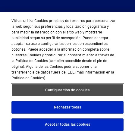
Sobre Vithas
Vithas utiliza Cookies propias y de terceros para personalizar
la web según sus preferencias y localización geográfica y
Quiénes somos
para medir la interacción con el sitio web y mostrarle
publicidad según su perfil de navegación. Puede denegar,
Trabajar en Vithas
aceptar su uso o configurarlas con los correspondientes
botones. Puede acceder a la información completa sobre
Teléfono Cita Médica
nuestras Cookies y configurar el consentimiento a través de
la Política de Cookies (también accesible desde el pie de
Teléfono Atención al Cliente
página). Alguna de las Cookies podría suponer una
transferencia de datos fuera del EEE (más información en la
Política de seguridad y salud en el trabajo
Política de Cookies).
Conoce a Supervita
Configuración de cookies
Rechazar todas
Aviso Legal
Política de cookies
Política de privacidad
Mapa web
Protección de datos
Aceptar todas las cookies
Descargar App
Pedir cita
© 2026 Vithas. Todos los derechos reservados.