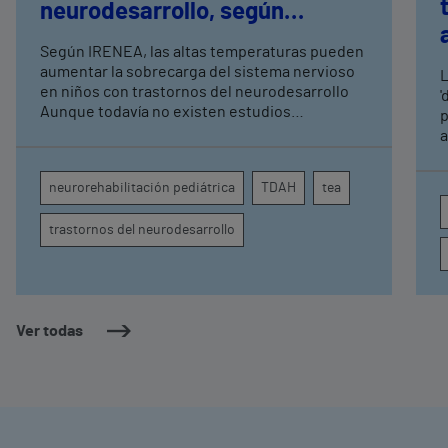
neurodesarrollo, según
expertos en
Según IRENEA, las altas temperaturas pueden
neurorrehabilitación
aumentar la sobrecarga del sistema nervioso
L
pediátrica de Vithas
en niños con trastornos del neurodesarrollo
'
Aunque todavía no existen estudios
p
específicos, la evidencia científica permite
a
comprender por qué el calor puede influir en la
c
atención, la regulación emocional y la
d
neurorehabilitación pediátrica
TDAH
tea
conducta
s
trastornos del neurodesarrollo
Ver todas