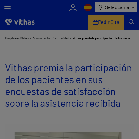
Selecciona
Pedir Cita
Nosotros
Hospitales Vithas
Comunicación
Actualidad
Vithas premia la participación de los pacientes en sus encuestas de satisfacción sobre la asistencia recibida
Centros
Vithas premia la participación
Servicios de salud
de los pacientes en sus
Equipo médico y asistencial
encuestas de satisfacción
Información útil
sobre la asistencia recibida
Comunicación