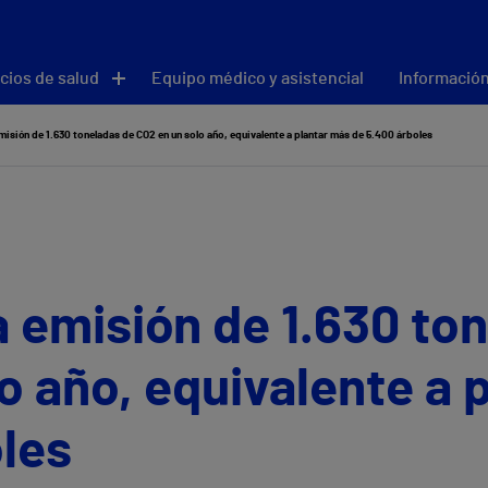
cios de salud
Equipo médico y asistencial
Información
emisión de 1.630 toneladas de CO2 en un solo año, equivalente a plantar más de 5.400 árboles
la emisión de 1.630 to
o año, equivalente a 
les