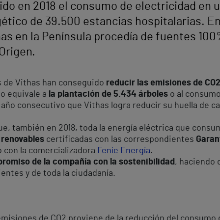
ido en 2018 el consumo de electricidad en u
ético de 39.500 estancias hospitalarias. En
has en la Península procedía de fuentes 10
Origen.
es de Vithas han conseguido
reducir las emisiones de CO
to equivale a
la plantación de 5.434 árboles
o al consumo
o año consecutivo que Vithas logra reducir su huella de c
, también en 2018, toda la energía eléctrica que consumi
 renovables
certificadas con las correspondientes
Garan
o con la comercializadora
Feníe Energía
.
romiso de la compañía con la sostenibilidad
, haciendo 
ientes y de toda la ciudadanía.
emisiones de CO2 proviene de la reducción del consumo de