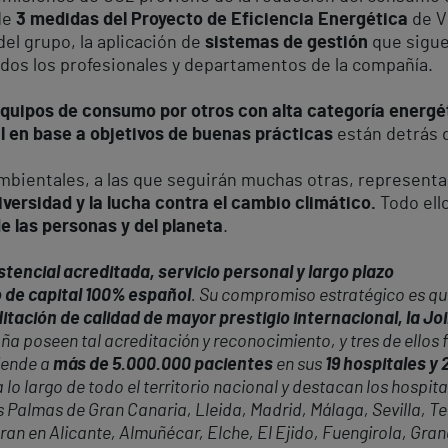
de
3 medidas del Proyecto de Eficiencia Energética
de V
del grupo, la aplicación de
sistemas de gestión
que sigue
dos los profesionales y departamentos de la compañía.
quipos de consumo por otros con alta categoría energé
 en base a objetivos de buenas prácticas
están detrás 
bientales, a las que seguirán muchas otras, representa l
versidad y la lucha contra el cambio climático.
Todo ell
de las personas y del planeta
.
tencial acreditada, servicio personal y largo plazo
 de capital 100% español
. Su compromiso estratégico es que
itación de calidad de mayor prestigio internacional, la J
ña poseen tal acreditación y reconocimiento, y tres de ellos 
iende a
más de 5.000.000 pacientes
en sus
19 hospitales y
 lo largo de todo el territorio nacional y destacan los hospita
almas de Gran Canaria, Lleida, Madrid, Málaga, Sevilla, Tene
ran en Alicante, Almuñécar, Elche, El Ejido, Fuengirola, Gr