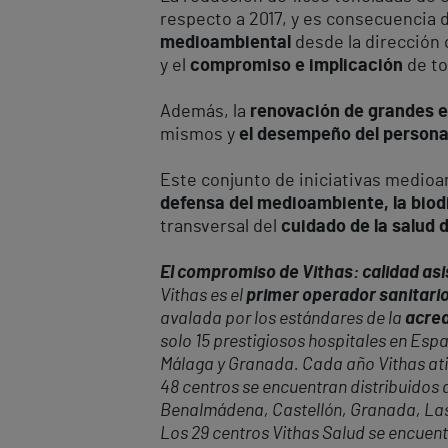
respecto a 2017, y es consecuencia 
medioambiental
desde la dirección 
y el
compromiso e implicación
de to
Además, la
renovación de grandes e
mismos y
el desempeño del personal
Este conjunto de iniciativas medioam
defensa del medioambiente, la biodi
transversal del
cuidado de la salud 
El compromiso de Vithas: calidad asis
Vithas es el
primer operador sanitario
avalada por los estándares de la
acred
solo 15 prestigiosos hospitales en Espa
Málaga y Granada. Cada año Vithas at
48 centros se encuentran distribuidos a
Benalmádena, Castellón, Granada, Las P
Los 29 centros Vithas Salud se encuent