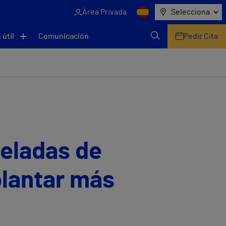
Área Privada
Selecciona
 útil
Comunicación
Pedir Cita
neladas de
plantar más