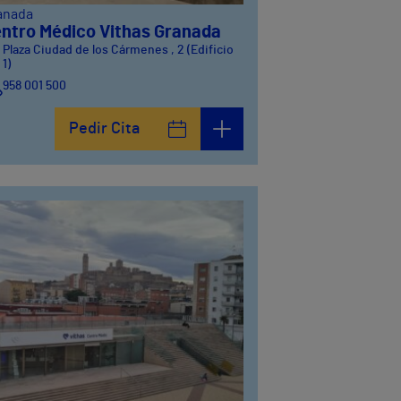
anada
ntro Médico Vithas Granada
Plaza Ciudad de los Cármenes , 2 (Edificio
1)
958 001 500
Plaza Ciudad de los Cármenes, 3 (Edificio 2)
Pedir Cita
958800746