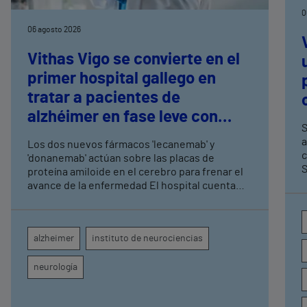
0
06 agosto 2026
Vithas Vigo se convierte en el
primer hospital gallego en
tratar a pacientes de
alzhéimer en fase leve con
S
terapias antiamiloide
a
Los dos nuevos fármacos 'lecanemab' y
c
'donanemab' actúan sobre las placas de
S
proteína amiloide en el cerebro para frenar el
avance de la enfermedad El hospital cuenta
con cuatro neurólogos y tecnología de
diagnóstico por imagen para el exhaustivo
seguimiento clínico de cada paciente
alzheimer
instituto de neurociencias
neurología