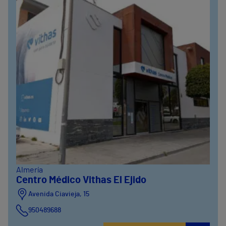
Almería
Centro Médico Vithas El Ejido
Avenida Ciavieja, 15
950489688