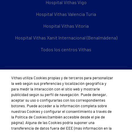
Hospital Vithas Vigo
Hospital Vithas Valencia Turia
Hospital Vithas Vitoria
Hospital Vithas Xanit Internacional (Benalmádena)
Todos los centros Vithas
Sobre Vithas
Vithas utiliza Cookies propias y de terceros para personalizar
la web según sus preferencias y localización geográfica y
Quiénes somos
para medir la interacción con el sitio web y mostrarle
publicidad según su perfil de navegación. Puede denegar,
Trabajar en Vithas
aceptar su uso o configurarlas con los correspondientes
botones. Puede acceder a la información completa sobre
Teléfono Cita Médica
nuestras Cookies y configurar el consentimiento a través de
la Política de Cookies (también accesible desde el pie de
Teléfono Atención al Cliente
página). Alguna de las Cookies podría suponer una
transferencia de datos fuera del EEE (más información en la