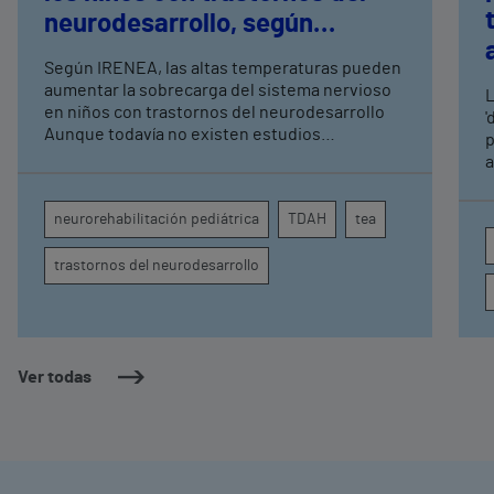
neurodesarrollo, según
expertos en
Según IRENEA, las altas temperaturas pueden
neurorrehabilitación
aumentar la sobrecarga del sistema nervioso
L
pediátrica de Vithas
en niños con trastornos del neurodesarrollo
'
Aunque todavía no existen estudios
p
específicos, la evidencia científica permite
a
comprender por qué el calor puede influir en la
c
atención, la regulación emocional y la
d
neurorehabilitación pediátrica
TDAH
tea
conducta
s
trastornos del neurodesarrollo
Ver todas