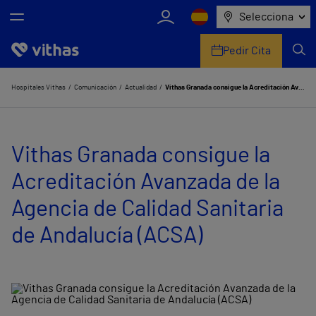
Selecciona
Pedir Cita
Nosotros
Hospitales Vithas
Comunicación
Actualidad
Vithas Granada consigue la Acreditación Avanzada de la Agencia de Calidad Sanitaria de Andalucía (ACSA)
Centros
Vithas Granada consigue la
Servicios de salud
Acreditación Avanzada de la
Equipo médico y asistencial
Agencia de Calidad Sanitaria
Información útil
de Andalucía (ACSA)
Comunicación