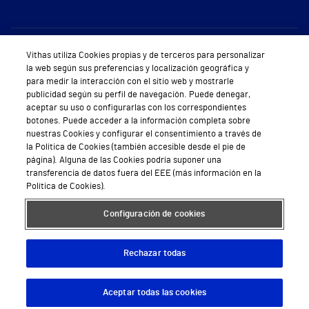
Sobre Vithas
Vithas utiliza Cookies propias y de terceros para personalizar
la web según sus preferencias y localización geográfica y
Quiénes somos
para medir la interacción con el sitio web y mostrarle
publicidad según su perfil de navegación. Puede denegar,
Trabajar en Vithas
aceptar su uso o configurarlas con los correspondientes
botones. Puede acceder a la información completa sobre
Teléfono Cita Médica
nuestras Cookies y configurar el consentimiento a través de
la Política de Cookies (también accesible desde el pie de
Teléfono Atención al Cliente
página). Alguna de las Cookies podría suponer una
transferencia de datos fuera del EEE (más información en la
Política de seguridad y salud en el trabajo
Política de Cookies).
Conoce a Supervita
Configuración de cookies
Rechazar todas
Aviso Legal
Política de cookies
Política de privacidad
Mapa web
Protección de datos
Aceptar todas las cookies
Descargar App
Pedir cita
© 2026 Vithas. Todos los derechos reservados.