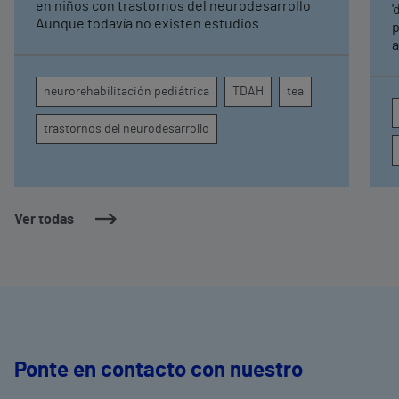
pediátrica de Vithas
en niños con trastornos del neurodesarrollo
'
Aunque todavía no existen estudios
p
específicos, la evidencia científica permite
a
comprender por qué el calor puede influir en la
c
atención, la regulación emocional y la
d
neurorehabilitación pediátrica
TDAH
tea
conducta
s
trastornos del neurodesarrollo
Ver todas
Ponte en contacto con nuestro