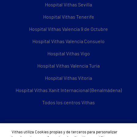
Hospital Vithas Sevilla
Hospital Vithas Tenerife
Hospital Vithas Valencia 9 de Octubre
Hospital Vithas Valencia Consuelo
Hospital Vithas Vigo
Hospital Vithas Valencia Turia
Hospital Vithas Vitoria
Hospital Vithas Xanit Internacional (Benalmádena)
Todos los centros Vithas
Sobre Vithas
Vithas utiliza Cookies propias y de terceros para personalizar