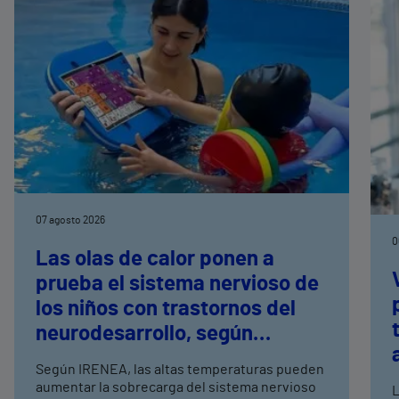
07 agosto 2026
0
Las olas de calor ponen a
prueba el sistema nervioso de
los niños con trastornos del
neurodesarrollo, según
expertos en
Según IRENEA, las altas temperaturas pueden
neurorrehabilitación
aumentar la sobrecarga del sistema nervioso
L