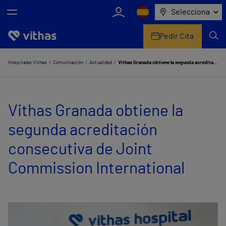
Selecciona
Pedir Cita
Nosotros
Hospitales Vithas
Comunicación
Actualidad
Vithas Granada obtiene la segunda acreditación consecutiva de Joint Commission International
Centros
Vithas Granada obtiene la
Servicios de salud
segunda acreditación
Equipo médico y asistencial
consecutiva de Joint
Información útil
Commission International
Comunicación