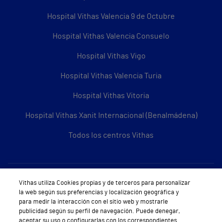
Hospital Vithas Valencia 9 de Octubre
Hospital Vithas Valencia Consuelo
Hospital Vithas Vigo
Hospital Vithas Valencia Turia
Hospital Vithas Vitoria
Hospital Vithas Xanit Internacional (Benalmádena)
Todos los centros Vithas
Sobre Vithas
Vithas utiliza Cookies propias y de terceros para personalizar
la web según sus preferencias y localización geográfica y
Quiénes somos
para medir la interacción con el sitio web y mostrarle
publicidad según su perfil de navegación. Puede denegar,
Trabajar en Vithas
aceptar su uso o configurarlas con los correspondientes