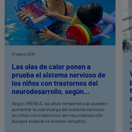
07 agosto 2026
0
Las olas de calor ponen a
prueba el sistema nervioso de
los niños con trastornos del
neurodesarrollo, según
expertos en
Según IRENEA, las altas temperaturas pueden
neurorrehabilitación
aumentar la sobrecarga del sistema nervioso
L
pediátrica de Vithas
en niños con trastornos del neurodesarrollo
'
Aunque todavía no existen estudios
p
específicos, la evidencia científica permite
a