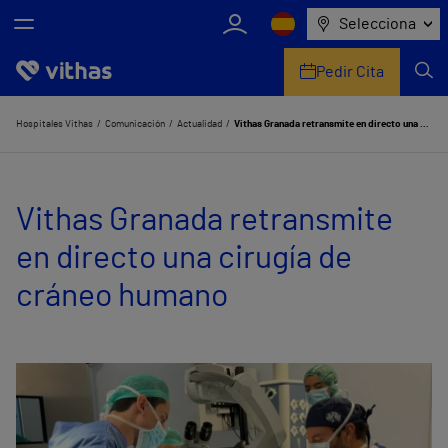
Selecciona
Pedir Cita
Nosotros
Hospitales Vithas
Comunicación
Actualidad
Vithas Granada retransmite en directo una cirugía de cráneo humano
Centros
Vithas Granada retransmite
Servicios de salud
en directo una cirugía de
Equipo médico y asistencial
cráneo humano
Información útil
Comunicación