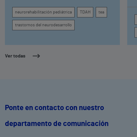
comprender por qué el calor puede influir en la
c
atención, la regulación emocional y la
d
neurorehabilitación pediátrica
TDAH
tea
conducta
s
trastornos del neurodesarrollo
Ver todas
Ponte en contacto con nuestro
departamento de comunicación