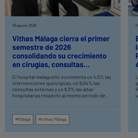
05 agosto 2026
0
Vithas Málaga cierra el primer
semestre de 2026
consolidando su crecimiento
en cirugías, consultas
externas y altas hospitalarias
El hospital malagueño incrementa un 4,5% las
L
intervenciones quirúrgicas, un 9,04% las
q
consultas externas y un 8,3% las altas
R
hospitalarias respecto al mismo periodo de
u
2025, consolidando su crecimiento asistencial.
e
La red de centros médicos de Vithas en la
N
provincia dispara un 140% las intervenciones
c
#Málaga
#vithas Málaga
quirúrgicas ambulatorias y un 7% las consultas
e
externas, con un papel destacado de unidades
g
como oftalmología, aparato digestivo,
c