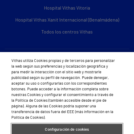
Hospital Vithas Vitoria
Hospital Vithas Xanit Internacional (Benalmádena)
Todos los centros Vithas
Sobre Vithas
Vithas utiliza Cookies propias y de terceros para personalizar
la web según sus preferencias y localización geográfica y
Quiénes somos
para medir la interacción con el sitio web y mostrarle
publicidad según su perfil de navegación. Puede denegar,
Trabajar en Vithas
aceptar su uso o configurarlas con los correspondientes
botones. Puede acceder a la información completa sobre
Teléfono Cita Médica
nuestras Cookies y configurar el consentimiento a través de
la Política de Cookies (también accesible desde el pie de
Teléfono Atención al Cliente
página). Alguna de las Cookies podría suponer una
transferencia de datos fuera del EEE (más información en la
Política de seguridad y salud en el trabajo
Política de Cookies).
Conoce a Supervita
Configuración de cookies