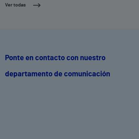
dermatología y cirugía general.
c
Ver todas
m
e
Ponte en contacto con nuestro
departamento de comunicación