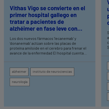
Vithas Vigo se convierte en el
primer hospital gallego en
tratar a pacientes de
alzhéimer en fase leve con
S
terapias antiamiloide
a
Los dos nuevos fármacos 'lecanemab' y
c
'donanemab' actúan sobre las placas de
S
proteína amiloide en el cerebro para frenar el
avance de la enfermedad El hospital cuenta
con cuatro neurólogos y tecnología de
diagnóstico por imagen para el exhaustivo
seguimiento clínico de cada paciente
alzheimer
instituto de neurociencias
neurología