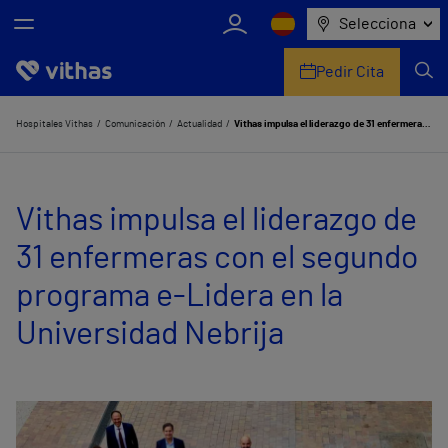
Selecciona
Pedir Cita
Nosotros
Hospitales Vithas
Comunicación
Actualidad
Vithas impulsa el liderazgo de 31 enfermeras con el segundo programa e-Lidera en la Universidad Nebrija
Centros
Vithas impulsa el liderazgo de
Servicios de salud
31 enfermeras con el segundo
Equipo médico y asistencial
programa e-Lidera en la
Información útil
Universidad Nebrija
Comunicación