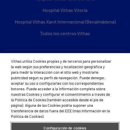
Hospital Vithas Vitoria
Hospital Vithas Xanit Internacional (Benalmádena)
Todos los centros Vithas
Sobre Vithas
Vithas utiliza Cookies propias y de terceros para personalizar
la web según sus preferencias y localización geográfica y
Quiénes somos
para medir la interacción con el sitio web y mostrarle
publicidad según su perfil de navegación. Puede denegar,
Trabajar en Vithas
aceptar su uso o configurarlas con los correspondientes
botones. Puede acceder a la información completa sobre
Teléfono Cita Médica
nuestras Cookies y configurar el consentimiento a través de
la Política de Cookies (también accesible desde el pie de
Teléfono Atención al Cliente
página). Alguna de las Cookies podría suponer una
transferencia de datos fuera del EEE (más información en la
Política de seguridad y salud en el trabajo
Política de Cookies).
Conoce a Supervita
Configuración de cookies