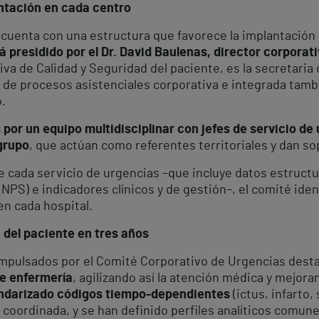
antación en cada centro
cuenta con una estructura que favorece la implantación 
á presidido por el Dr. David Baulenas, director corporati
va de Calidad y Seguridad del paciente, es la secretaria 
 de procesos asistenciales corporativa e integrada tamb
.
or un equipo multidisciplinar con jefes de servicio de
grupo
, que actúan como referentes territoriales y dan so
e cada servicio de urgencias –que incluye datos estructu
 (NPS) e indicadores clínicos y de gestión–, el comité ide
en cada hospital.
 del paciente en tres años
 impulsados por el Comité Corporativo de Urgencias dest
de enfermería
, agilizando así la atención médica y mejora
andarizado códigos tiempo-dependientes
(ictus, infarto,
 coordinada, y se han definido perfiles analíticos comun