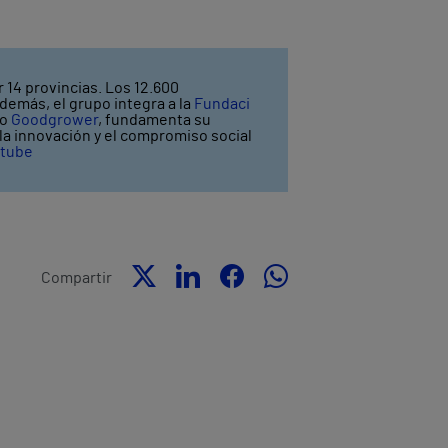
 14 provincias. Los 12.600
demás, el grupo integra a la
Fundaci
po
Goodgrower
, fundamenta su
y la innovación y el compromiso social
tube
Compartir