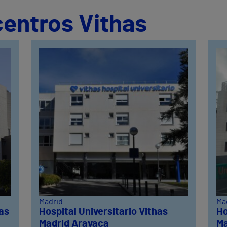
centros Vithas
Madrid
Ma
Las
Hospital Universitario Vithas
Ho
Madrid Aravaca
Ma