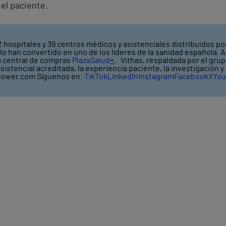
el paciente.
 hospitales y 39 centros médicos y asistenciales distribuidos por
o han convertido en uno de los líderes de la sanidad española. A
a central de compras
PlazaSalud
+
. Vithas, respaldada por el gru
asistencial acreditada, la experiencia paciente, la investigación 
ower.com Síguenos en:
TikTok
LinkedIn
Instagram
Facebook
X
You