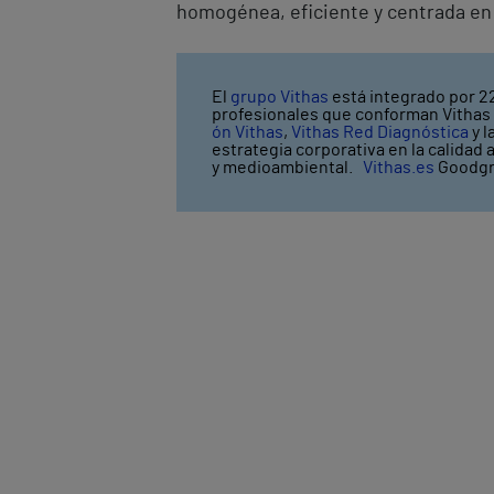
homogénea, eficiente y centrada en 
El
grupo Vithas
está integrado por 22
profesionales que conforman Vithas l
ón Vithas
,
Vithas Red Diagnóstica
y l
estrategia corporativa en la calidad 
y medioambiental.
Vithas.es
Goodgr