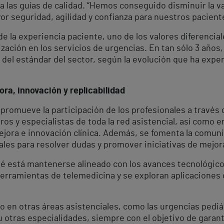
 a las guías de calidad. “Hemos conseguido disminuir la va
or seguridad, agilidad y confianza para nuestros pacientes
e la experiencia paciente, uno de los valores diferenciale
ización en los servicios de urgencias. En tan sólo 3 años,
el estándar del sector, según la evolución que ha exp
ra, innovación y replicabilidad
promueve la participación de los profesionales a través 
os y especialistas de toda la red asistencial, así como e
jora e innovación clínica. Además, se fomenta la comuni
iales para resolver dudas y promover iniciativas de mejor
té está mantenerse alineado con los avances tecnológicos
rramientas de telemedicina y se exploran aplicaciones de
o en otras áreas asistenciales, como las urgencias pediá
 otras especialidades, siempre con el objetivo de garant