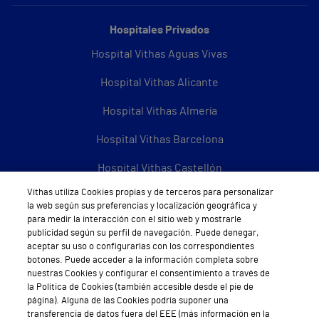
Hospitales Privados
Hospital Vithas Aguas Vivas
Hospital Vithas Alicante
Hospital Vithas Almería
Hospital Vithas Barcelona
Hospital Vithas Castellón
Vithas utiliza Cookies propias y de terceros para personalizar
Hospital Vithas Granada
la web según sus preferencias y localización geográfica y
para medir la interacción con el sitio web y mostrarle
Hospital Universitario Vithas Las Palmas
publicidad según su perfil de navegación. Puede denegar,
aceptar su uso o configurarlas con los correspondientes
Hospital Vithas Lleida
botones. Puede acceder a la información completa sobre
nuestras Cookies y configurar el consentimiento a través de
Hospital Universitario Vithas Madrid Aravaca
la Política de Cookies (también accesible desde el pie de
página). Alguna de las Cookies podría suponer una
Hospital Universitario Vithas Madrid Arturo Soria
transferencia de datos fuera del EEE (más información en la