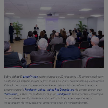
Sobre Vithas
El
grupo Vithas
está integrado por 22 hospitales y 39 centros médicos y
asistenciales distribuidos por 14 provincias. Los 12.600 profesionales que conforman
Vithas lo han convertido en uno de los líderes de la sanidad española. Además, el
grupo integra a la
Fundación Vithas
,
Vithas Red Diagnóstica
y la central de compras
PlazaSalud
+
. Vithas, respaldada por el grupo
Goodgrower
, fundamenta su estrategia
corporativa en la calidad asistencial acreditada, la experiencia paciente, la
investigación y la innovación y el compromiso social y medioambiental.