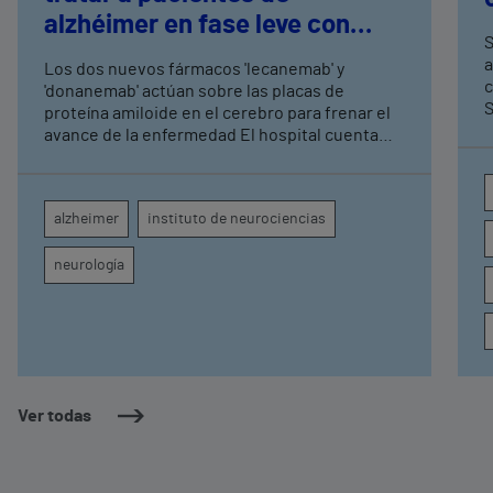
alzhéimer en fase leve con
S
terapias antiamiloide
a
Los dos nuevos fármacos 'lecanemab' y
c
'donanemab' actúan sobre las placas de
S
proteína amiloide en el cerebro para frenar el
avance de la enfermedad El hospital cuenta
con cuatro neurólogos y tecnología de
diagnóstico por imagen para el exhaustivo
seguimiento clínico de cada paciente
alzheimer
instituto de neurociencias
neurología
Ver todas