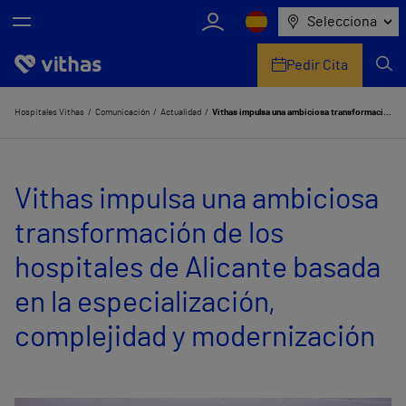
Selecciona
Pedir Cita
Nosotros
Hospitales Vithas
Comunicación
Actualidad
Vithas impulsa una ambiciosa transformación de los hospitales de Alicante basada en la especialización, complejidad y modernización
Centros
Vithas impulsa una ambiciosa
Servicios de salud
transformación de los
Equipo médico y asistencial
hospitales de Alicante basada
Información útil
en la especialización,
Comunicación
complejidad y modernización