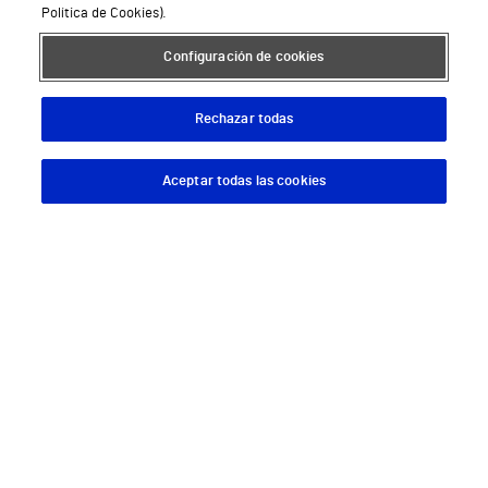
Política de Cookies).
Hospital Universitario Vithas Madrid La Milagrosa
Configuración de cookies
Hospital Vithas Málaga
Hospital Vithas Medimar
Rechazar todas
Hospital Vithas Sevilla
Aceptar todas las cookies
Descargar App
Pedir cita
Hospital Vithas Tenerife
Hospital Vithas Valencia 9 de Octubre
Hospital Vithas Valencia Consuelo
Hospital Vithas Vigo
Hospital Vithas Valencia Turia
Hospital Vithas Vitoria
Hospital Vithas Xanit Internacional (Benalmádena)