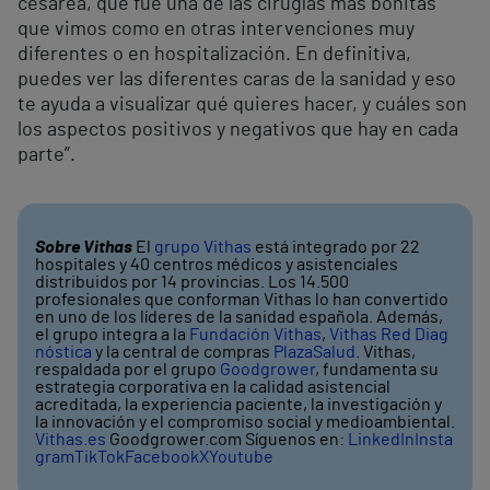
cesárea, que fue una de las cirugías más bonitas
que vimos como en otras intervenciones muy
diferentes o en hospitalización. En definitiva,
puedes ver las diferentes caras de la sanidad y eso
te ayuda a visualizar qué quieres hacer, y cuáles son
los aspectos positivos y negativos que hay en cada
parte”.
Sobre Vithas
El
grupo Vithas
está integrado por 22
hospitales y 40 centros médicos y asistenciales
distribuidos por 14 provincias. Los 14.500
profesionales que conforman Vithas lo han convertido
en uno de los líderes de la sanidad española. Además,
el grupo integra a la
Fundación Vithas
,
Vithas Red Diag
nóstica
y la central de compras
PlazaSalud
. Vithas,
respaldada por el grupo
Goodgrower
, fundamenta su
estrategia corporativa en la calidad asistencial
acreditada, la experiencia paciente, la investigación y
la innovación y el compromiso social y medioambiental.
Vithas.es
Goodgrower.com Síguenos en:
LinkedIn
Insta
gram
TikTok
Facebook
X
Youtube