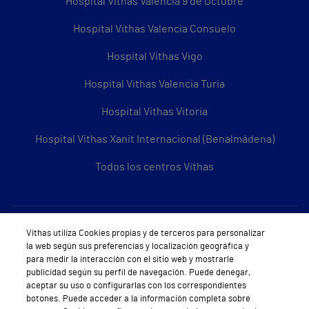
Hospital Vithas Valencia 9 de Octubre
Hospital Vithas Valencia Consuelo
Hospital Vithas Vigo
Hospital Vithas Valencia Turia
Hospital Vithas Vitoria
Hospital Vithas Xanit Internacional (Benalmádena)
Todos los centros Vithas
Sobre Vithas
Vithas utiliza Cookies propias y de terceros para personalizar
la web según sus preferencias y localización geográfica y
Quiénes somos
para medir la interacción con el sitio web y mostrarle
publicidad según su perfil de navegación. Puede denegar,
Trabajar en Vithas
aceptar su uso o configurarlas con los correspondientes
botones. Puede acceder a la información completa sobre
Teléfono Cita Médica