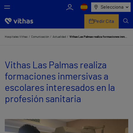
Selecciona
Pedir Cita
Nosotros
Hospitales Vithas
Comunicación
Actualidad
Vithas Las Palmas realiza formaciones inmersivas a escolares interesados en la profesión sanitaria
Centros
Vithas Las Palmas realiza
Servicios de salud
formaciones inmersivas a
Equipo médico y asistencial
escolares interesados en la
Información útil
profesión sanitaria
Comunicación