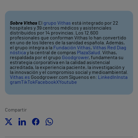
Sobre Vithas
El
grupo Vithas
está integrado por 22
hospitales y 39 centros médicos y asistenciales
distribuidos por 14 provincias. Los 12.600
profesionales que conforman Vithas lo han convertido
en uno de los líderes de la sanidad española. Además,
el grupo integra a la
Fundación Vithas
,
Vithas Red Diag
nóstica
y la central de compras
PlazaSalud
. Vithas,
respaldada por el grupo
Goodgrower
, fundamenta su
estrategia corporativa en la calidad asistencial
acreditada, la experiencia paciente, la investigación y
la innovación y el compromiso social y medioambiental.
Vithas.es
Goodgrower.com Síguenos en:
LinkedIn
Insta
gram
TikTok
Facebook
X
Youtube
Compartir