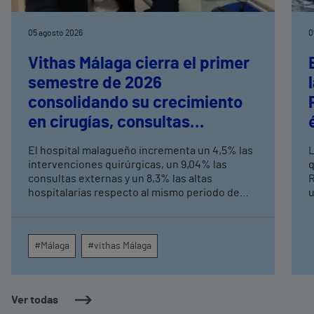
05 agosto 2026
0
Vithas Málaga cierra el primer
semestre de 2026
consolidando su crecimiento
en cirugías, consultas
externas y altas hospitalarias
El hospital malagueño incrementa un 4,5% las
L
intervenciones quirúrgicas, un 9,04% las
q
consultas externas y un 8,3% las altas
R
hospitalarias respecto al mismo periodo de
u
2025, consolidando su crecimiento asistencial.
e
La red de centros médicos de Vithas en la
N
provincia dispara un 140% las intervenciones
c
#Málaga
#vithas Málaga
quirúrgicas ambulatorias y un 7% las consultas
e
externas, con un papel destacado de unidades
g
como oftalmología, aparato digestivo,
c
dermatología y cirugía general.
c
Ver todas
m