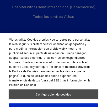
Hospital Vithas Xanit Internacional (Benalmádena)
Todos los centros Vithas
Sobre Vithas
Vithas utiliza Cookies propias y de terceros para personalizar
la web según sus preferencias y localización geográfica y
Quiénes somos
para medir la interacción con el sitio web y mostrarle
publicidad según su perfil de navegación. Puede denegar,
Trabajar en Vithas
aceptar su uso o configurarlas con los correspondientes
botones. Puede acceder a la información completa sobre
Teléfono Cita Médica
nuestras Cookies y configurar el consentimiento a través de
la Política de Cookies (también accesible desde el pie de
Teléfono Atención al Cliente
página). Alguna de las Cookies podría suponer una
transferencia de datos fuera del EEE (más información en la
Política de seguridad y salud en el trabajo
Política de Cookies).
Conoce a Supervita
Configuración de cookies