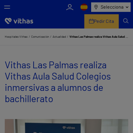
Selecciona
Pedir Cita
Nosotros
Hospitales Vithas
Comunicación
Actualidad
Vithas Las Palmas realiza Vithas Aula Salud Colegios inmersivas a alumnos de bachillerato
Centros
Vithas Las Palmas realiza
Servicios de salud
Vithas Aula Salud Colegios
Equipo médico y asistencial
inmersivas a alumnos de
Información útil
bachillerato
Comunicación