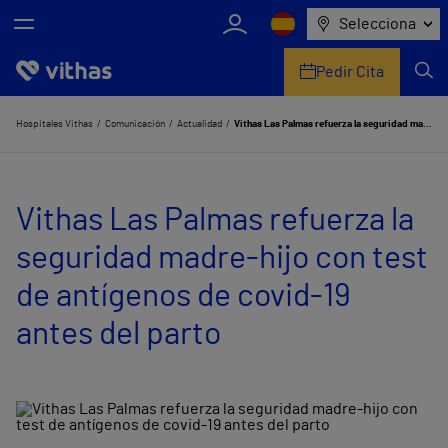
Selecciona
Pedir Cita
Nosotros
Hospitales Vithas
Comunicación
Actualidad
Vithas Las Palmas refuerza la seguridad madre-hijo con test de antígenos de covid-19 antes del parto
Centros
Vithas Las Palmas refuerza la
Servicios de salud
seguridad madre-hijo con test
Equipo médico y asistencial
de antígenos de covid-19
Información útil
antes del parto
Comunicación