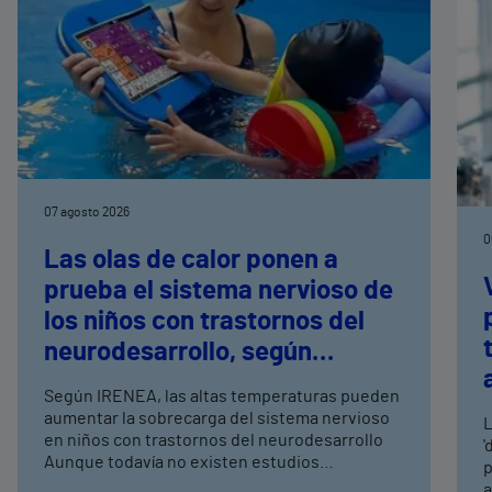
07 agosto 2026
0
Las olas de calor ponen a
prueba el sistema nervioso de
los niños con trastornos del
neurodesarrollo, según
expertos en
Según IRENEA, las altas temperaturas pueden
neurorrehabilitación
aumentar la sobrecarga del sistema nervioso
L
pediátrica de Vithas
en niños con trastornos del neurodesarrollo
'
Aunque todavía no existen estudios
p
específicos, la evidencia científica permite
a