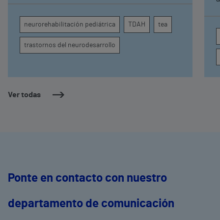
comprender por qué el calor puede influir en la
c
atención, la regulación emocional y la
d
neurorehabilitación pediátrica
TDAH
tea
conducta
s
trastornos del neurodesarrollo
Ver todas
Ponte en contacto con nuestro
departamento de comunicación