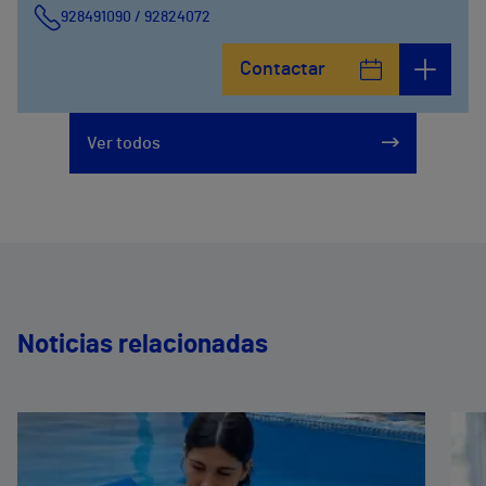
928491090 / 92824072
Calle León y Castillo, 269
Contactar
928240725
Ver todos
Noticias relacionadas