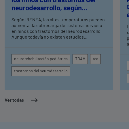
los niños con trastornos del
neurodesarrollo, según
expertos en
Según IRENEA, las altas temperaturas pueden
neurorrehabilitación
aumentar la sobrecarga del sistema nervioso
L
pediátrica de Vithas
en niños con trastornos del neurodesarrollo
'
Aunque todavía no existen estudios
p
específicos, la evidencia científica permite
a
comprender por qué el calor puede influir en la
c
atención, la regulación emocional y la
d
neurorehabilitación pediátrica
TDAH
tea
conducta
s
trastornos del neurodesarrollo
Ver todas