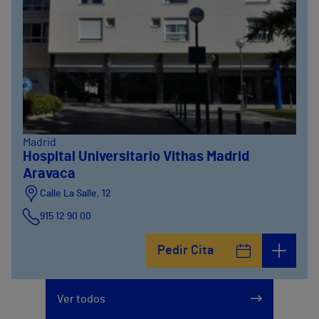
Madrid
Hospital Universitario Vithas Madrid
Aravaca
Calle La Salle, 12
915 12 90 00
Pedir Cita
Ver todos