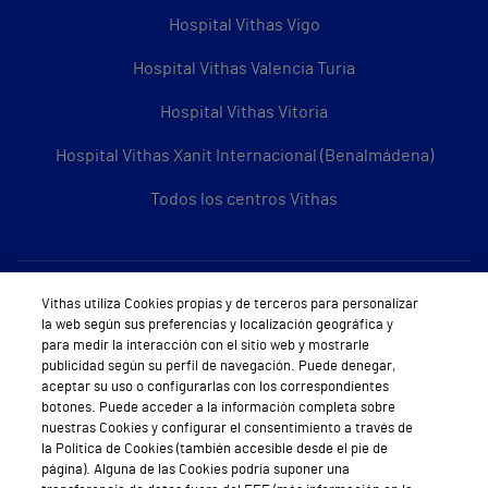
Hospital Vithas Vigo
Hospital Vithas Valencia Turia
Hospital Vithas Vitoria
Hospital Vithas Xanit Internacional (Benalmádena)
Todos los centros Vithas
Sobre Vithas
Vithas utiliza Cookies propias y de terceros para personalizar
la web según sus preferencias y localización geográfica y
Quiénes somos
para medir la interacción con el sitio web y mostrarle
publicidad según su perfil de navegación. Puede denegar,
Trabajar en Vithas
aceptar su uso o configurarlas con los correspondientes
botones. Puede acceder a la información completa sobre
Teléfono Cita Médica
nuestras Cookies y configurar el consentimiento a través de
la Política de Cookies (también accesible desde el pie de
Teléfono Atención al Cliente
página). Alguna de las Cookies podría suponer una