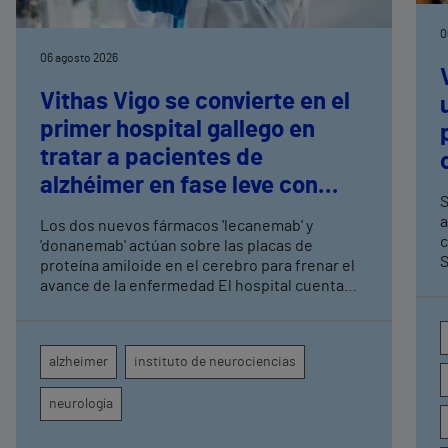
0
06 agosto 2026
Vithas Vigo se convierte en el
primer hospital gallego en
tratar a pacientes de
alzhéimer en fase leve con
S
terapias antiamiloide
a
Los dos nuevos fármacos 'lecanemab' y
c
'donanemab' actúan sobre las placas de
S
proteína amiloide en el cerebro para frenar el
avance de la enfermedad El hospital cuenta
con cuatro neurólogos y tecnología de
diagnóstico por imagen para el exhaustivo
seguimiento clínico de cada paciente
alzheimer
instituto de neurociencias
neurología