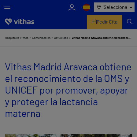
Selecciona
Pedir Cita
Nosotros
Hospitales Vithas
Comunicación
Actualidad
Vithas Madrid Aravaca obtiene el reconocimiento de la OMS y UNICEF por promover, apoyar y proteger la lactancia materna
Centros
Vithas Madrid Aravaca obtiene
Servicios de salud
el reconocimiento de la OMS y
Equipo médico y asistencial
UNICEF por promover, apoyar
Información útil
y proteger la lactancia
Comunicación
materna