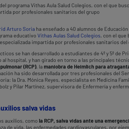
del programa Vithas Aula Salud Colegios, con el que busc
rtida por profesionales sanitarios del grupo
rid Arturo Soria
ha enseñado a 40 alumnos de Educación 
ograma educativo
Vithas Aulas Salud Colegios
, con el que
especializada impartida por profesionales sanitarios de
ácticos se han desarrollado a estudiantes de 4º y 5º de P
al hospital, y han girado en torno a las principales técn
opulmonar (RCP)
, la
maniobra de Heimlich para atragan
rmación ha sido desarrollada por tres profesionales del Se
oria: la Dra. Mónica Reyes, especialista en Medicina Fami
olz y Pilar Martínez, supervisora de Enfermería y enfer
uxilios salva vidas
os auxilios, como
la RCP, salva vidas ante una emergenc
za de vida, las enfermedades cardiovasculares, por ejem