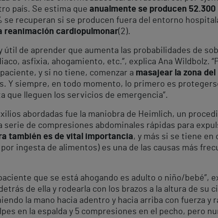
ro país. Se estima que
anualmente se producen 52.300
10% se recuperan si se producen fuera del entorno hospital
 la reanimación cardiopulmonar
(2)
.
uy útil de aprender que aumenta las probabilidades de so
aco, asfixia, ahogamiento, etc.”, explica Ana Wildbolz. “P
l paciente, y si no tiene, comenzar a
masajear la zona de
es. Y siempre, en todo momento, lo primero es protegers
ta que lleguen los servicios de emergencia”.
uxilios abordadas fue la maniobra de Heimlich, un proce
 serie de compresiones abdominales rápidas para expulsa
a también es de vital importancia
, y más si se tiene e
o por ingesta de alimentos) es una de las causas más fre
 paciente que se está ahogando es adulto o niño/bebé”, ex
rás de ella y rodearla con los brazos a la altura de su c
ndo la mano hacia adentro y hacia arriba con fuerza y ra
olpes en la espalda y 5 compresiones en el pecho, pero n