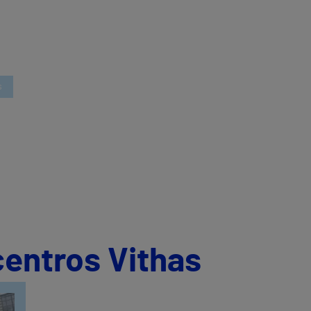
s
centros Vithas