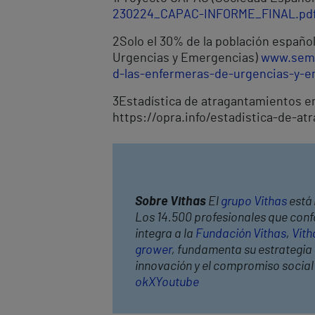
230224_CAPAC-INFORME_FINAL.pd
2
Solo el 30% de la población españo
Urgencias y Emergencias)
www.seme
d-las-enfermeras-de-urgencias-y-e
3
Estadística de atragantamientos e
https://opra.info/estadistica-de-a
Sobre Vithas
El
grupo Vithas
está 
Los 14.500 profesionales que conf
integra a la
Fundación Vithas
,
Vith
grower
, fundamenta su estrategia c
innovación y el compromiso socia
ok
X
Youtube