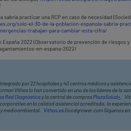
f
la sabría practicar una RCP en caso de necesidad (Socie
s.org/solo-el-30-de-la-poblacion-espanola-sabria-prac
mergencias-trabajan-para-cambiar-esta-cifra/
n España 2022 (Observatorio de prevención de riesgos y
tragantamientos-en-espana-2022/
integrado por 22 hospitales y 40 centros médicos y asistencia
orman Vithas lo han convertido en uno de los líderes de la s
as Red Diagnóstica
y la central de compras
PlazaSalud
+
. Vi
orporativa en la calidad asistencial acreditada, la experienc
l y medioambiental.
Vithas.es
Goodgrower.com Síguenos en