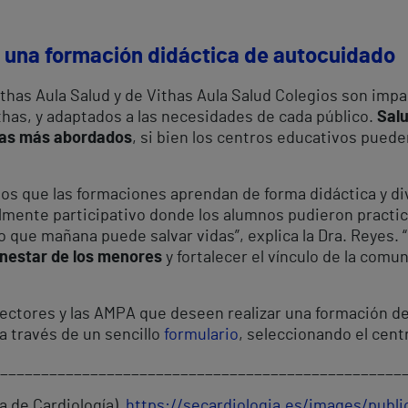
, una formación didáctica de autocuidado
Vithas Aula Salud y de Vithas Aula Salud Colegios son im
thas, y adaptados a las necesidades de cada público.
Salu
emas más abordados
, si bien los centros educativos pued
mos que las formaciones aprendan de forma didáctica y di
talmente participativo donde los alumnos pudieron practi
o que mañana puede salvar vidas”, explica la Dra. Reyes. 
ienestar de los menores
y fortalecer el vínculo de la comu
rectores y las AMPA que deseen realizar una formación de
a través de un sencillo
formulario
, seleccionando el cent
_________________________________________________
a de Cardiología)
https://secardiologia.es/images/pub