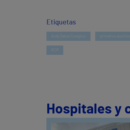
Etiquetas
Aula Salud Colegios
primeros auxilio
RCP
Hospitales y 