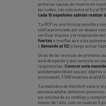
primeras causas de muerte en nuest
las cuales, tan solo entre el 5 y el 
cada 10 españoles sabrían realizar
“La RCP es una técnica sencilla y m
súbita provocado por un ataque cardi
verificar el pulso y la respiración de
fuertes
e insuflar aire a los pulmon
o
llamando al 112
) y luego actuar has
Otras de las técnicas de primeros a
está ahogando y que consiste en una
respiratorias.
Conocer esta maniobr
accidentales (bien sea por objetos 
provocando 3.500 muertes al año
(3)
.
“La maniobra de Heimlich varía si el
persona adulta, debemos ponernos det
por encima de su ombligo y comprimie
menor de 1 año, solo se realizan 5 g