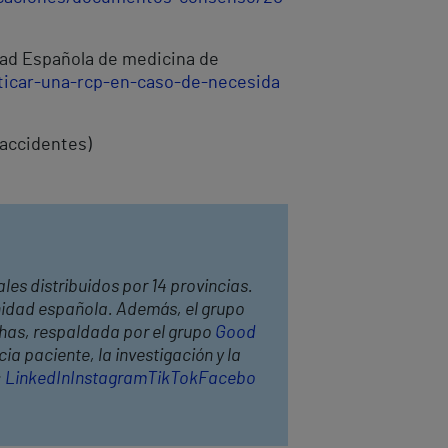
dad Española de medicina de
ticar-una-rcp-en-caso-de-necesida
 accidentes)
les distribuidos por 14 provincias.
anidad española. Además, el grupo
thas, respaldada por el grupo
Good
ia paciente, la investigación y la
:
LinkedIn
Instagram
TikTok
Facebo