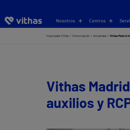
Nosotros
Centros
Servi
Hospitales Vithas
Comunicación
Actualidad
Vithas Madrid A
Vithas Madrid
auxilios y RC