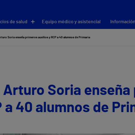
cios de salud
Equipo médico y asistencial
Información
rturo Soria enseña primeros auxilios y RCP a 40 alumnos de Primaria
 Arturo Soria enseña
P a 40 alumnos de Pri