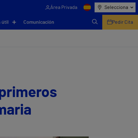
Área Privada
Selecciona
 útil
Comunicación
Pedir Cita
 primeros
maria