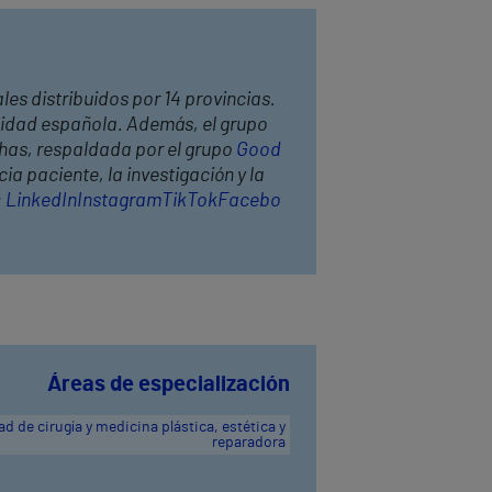
les distribuidos por 14 provincias.
anidad española. Además, el grupo
thas, respaldada por el grupo
Good
ia paciente, la investigación y la
:
LinkedIn
Instagram
TikTok
Facebo
Áreas de especialización
d de cirugía y medicina plástica, estética y
reparadora