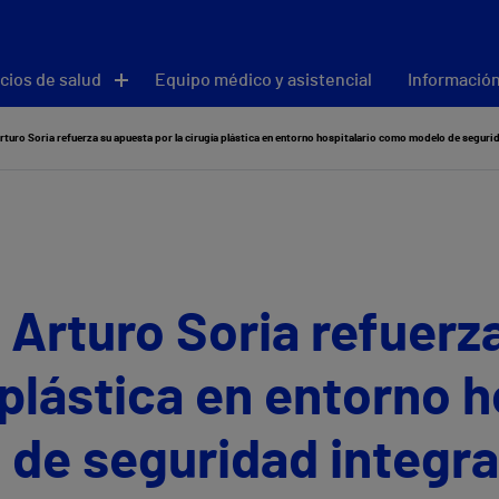
cios de salud
Equipo médico y asistencial
Información
rturo Soria refuerza su apuesta por la cirugía plástica en entorno hospitalario como modelo de segurid
 Arturo Soria refuerz
 plástica en entorno h
de seguridad integra