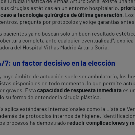
 de Cirugía Plástica de Vithas Arturo Soria, existe una t
sus cirugías estéticas en un entorno hospitalario,
prior
ceso a tecnología quirúrgica de última generación
. Los
centros, pregunta por protocolos y exige garantías antes
s pacientes ya no buscan solo un buen resultado estétic
cobertura completa ante cualquier eventualidad", explica
radora del Hospital Vithas Madrid Arturo Soria.
7: un factor decisivo en la elección
as, cuyo ámbito de actuación suele ser ambulatorio, los h
alistas disponibles en todo momento, lo que permite act
er graves. Esta
capacidad de respuesta inmediata
es un
 su forma de entender la cirugía plástica.
ia aplica estándares internacionales como la Lista de Ve
 además de protocolos internos de higiene, identificación 
stos procesos ha demostrado
reducir complicaciones y m