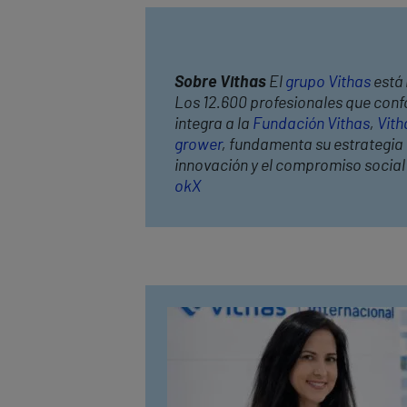
Sobre Vithas
El
grupo Vithas
está 
Los 12.600 profesionales que confo
integra a la
Fundación Vithas
,
Vith
grower
, fundamenta su estrategia c
innovación y el compromiso socia
ok
X