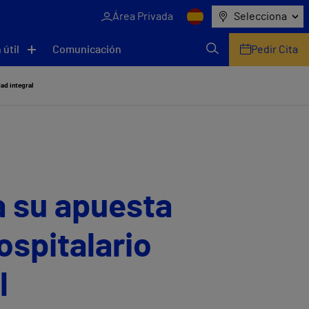
Área Privada
Selecciona
 útil
Comunicación
Pedir Cita
ad integral
a su apuesta
ospitalario
l