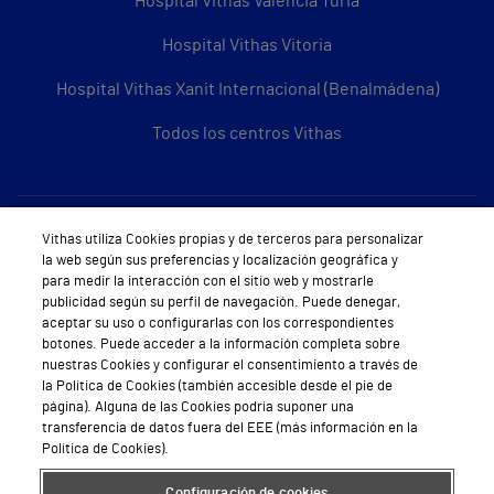
Hospital Vithas Valencia Turia
Hospital Vithas Vitoria
Hospital Vithas Xanit Internacional (Benalmádena)
Todos los centros Vithas
Sobre Vithas
Vithas utiliza Cookies propias y de terceros para personalizar
la web según sus preferencias y localización geográfica y
Quiénes somos
para medir la interacción con el sitio web y mostrarle
publicidad según su perfil de navegación. Puede denegar,
Trabajar en Vithas
aceptar su uso o configurarlas con los correspondientes
botones. Puede acceder a la información completa sobre
Teléfono Cita Médica
nuestras Cookies y configurar el consentimiento a través de
la Política de Cookies (también accesible desde el pie de
Teléfono Atención al Cliente
página). Alguna de las Cookies podría suponer una
transferencia de datos fuera del EEE (más información en la
Política de seguridad y salud en el trabajo
Política de Cookies).
Conoce a Supervita
Configuración de cookies