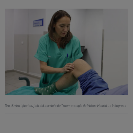
Dra. Elvira Iglesias, jefa del servicio de Traumatología de Vithas Madrid La Milagrosa