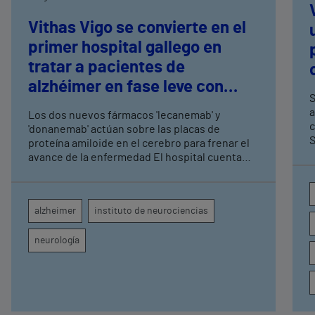
Vithas Vigo se convierte en el
primer hospital gallego en
tratar a pacientes de
alzhéimer en fase leve con
S
terapias antiamiloide
a
Los dos nuevos fármacos 'lecanemab' y
c
'donanemab' actúan sobre las placas de
S
proteína amiloide en el cerebro para frenar el
avance de la enfermedad El hospital cuenta
con cuatro neurólogos y tecnología de
diagnóstico por imagen para el exhaustivo
seguimiento clínico de cada paciente
alzheimer
instituto de neurociencias
neurología