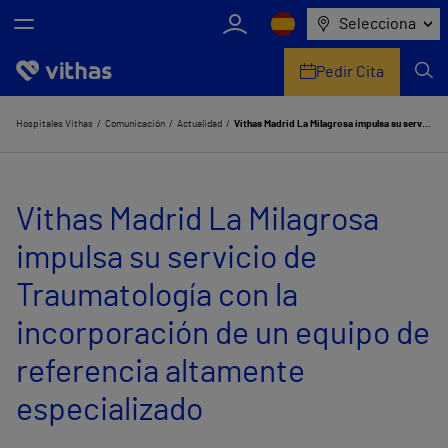
Selecciona
Pedir Cita
Nosotros
Hospitales Vithas
Comunicación
Actualidad
Vithas Madrid La Milagrosa impulsa su servicio de Traumatología con la incorporación de un equipo de referencia altamente especializado
Centros
Vithas Madrid La Milagrosa
Servicios de salud
impulsa su servicio de
Equipo médico y asistencial
Traumatología con la
Información útil
incorporación de un equipo de
Comunicación
referencia altamente
especializado