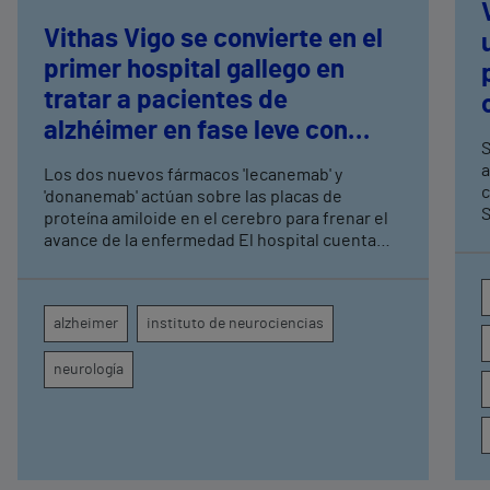
Vithas Vigo se convierte en el
primer hospital gallego en
tratar a pacientes de
alzhéimer en fase leve con
S
terapias antiamiloide
a
Los dos nuevos fármacos 'lecanemab' y
c
'donanemab' actúan sobre las placas de
S
proteína amiloide en el cerebro para frenar el
avance de la enfermedad El hospital cuenta
con cuatro neurólogos y tecnología de
diagnóstico por imagen para el exhaustivo
seguimiento clínico de cada paciente
alzheimer
instituto de neurociencias
neurología