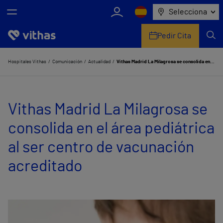
Selecciona
Pedir Cita
Nosotros
Hospitales Vithas
Comunicación
Actualidad
Vithas Madrid La Milagrosa se consolida en el área pediátrica al ser centro de vacunación acreditado
Centros
Vithas Madrid La Milagrosa se
Servicios de salud
consolida en el área pediátrica
Equipo médico y asistencial
al ser centro de vacunación
Información útil
acreditado
Comunicación