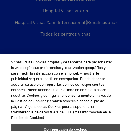
Hospital Vithas Vitoria
Hospital Vithas Xanit Internacional (Benalmádena)
Todos los centros Vithas
Sobre Vithas
Vithas utiliza Cookies propias y de terceros para personalizar
la web según sus preferencias y localización geográfica y
Quiénes somos
para medir la interacción con el sitio web y mostrarle
publicidad según su perfil de navegación. Puede denegar,
Trabajar en Vithas
aceptar su uso o configurarlas con los correspondientes
botones. Puede acceder a la información completa sobre
Teléfono Cita Médica
nuestras Cookies y configurar el consentimiento a través de
la Política de Cookies (también accesible desde el pie de
Teléfono Atención al Cliente
página). Alguna de las Cookies podría suponer una
transferencia de datos fuera del EEE (más información en la
Política de seguridad y salud en el trabajo
Política de Cookies).
Conoce a Supervita
Configuración de cookies