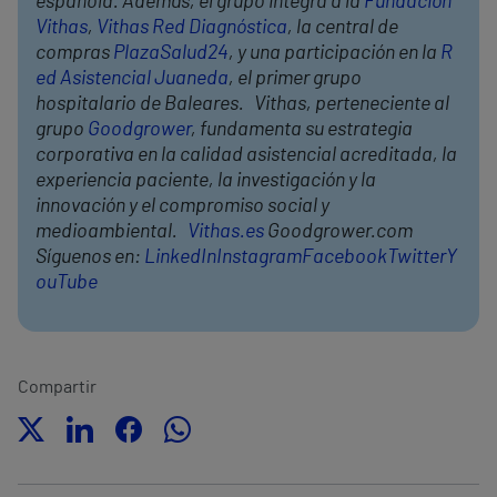
española. Además, el grupo integra a la
Fundación
Vithas
,
Vithas Red Diagnóstica
, la central de
compras
PlazaSalud24
, y una participación en la
R
ed Asistencial Juaneda
, el primer grupo
hospitalario de Baleares. Vithas, perteneciente al
grupo
Goodgrower
, fundamenta su estrategia
corporativa en la calidad asistencial acreditada, la
experiencia paciente, la investigación y la
innovación y el compromiso social y
medioambiental.
Vithas.es
Goodgrower.com
Síguenos en:
LinkedIn
Instagram
Facebook
Twitter
Y
ouTube
Compartir