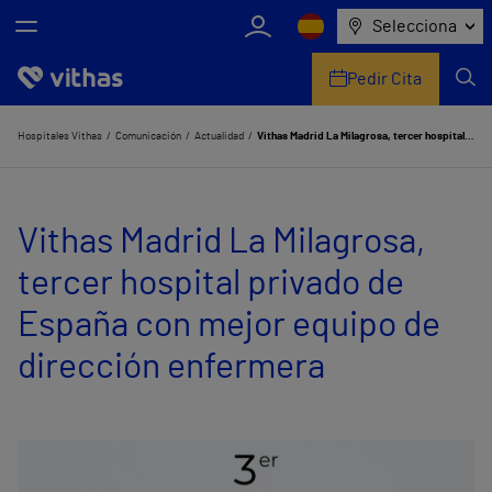
Selecciona
Pedir Cita
Nosotros
Hospitales Vithas
Comunicación
Actualidad
Vithas Madrid La Milagrosa, tercer hospital privado de España con mejor equipo de dirección enfermera
Centros
Vithas Madrid La Milagrosa,
Servicios de salud
tercer hospital privado de
Equipo médico y asistencial
España con mejor equipo de
Información útil
dirección enfermera
Comunicación