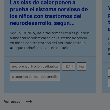
Las olas de calor ponen a
prueba el sistema nervioso de
los niños con trastornos del
neurodesarrollo, según
expertos en
Según IRENEA, las altas temperaturas pueden
neurorrehabilitación
aumentar la sobrecarga del sistema nervioso
L
pediátrica de Vithas
en niños con trastornos del neurodesarrollo
'
Aunque todavía no existen estudios
p
específicos, la evidencia científica permite
a
comprender por qué el calor puede influir en la
c
atención, la regulación emocional y la
d
neurorehabilitación pediátrica
TDAH
tea
conducta
s
trastornos del neurodesarrollo
Ver todas