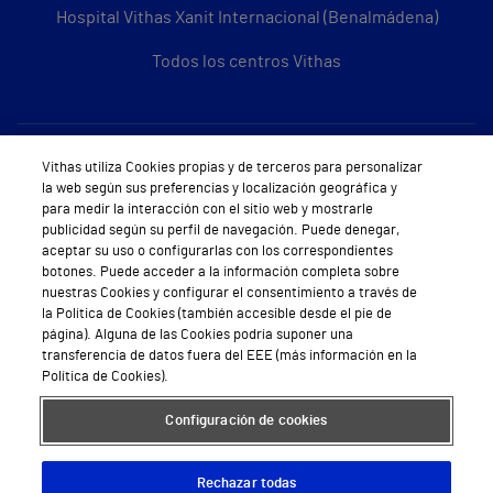
Hospital Vithas Xanit Internacional (Benalmádena)
Todos los centros Vithas
Sobre Vithas
Vithas utiliza Cookies propias y de terceros para personalizar
la web según sus preferencias y localización geográfica y
Quiénes somos
para medir la interacción con el sitio web y mostrarle
publicidad según su perfil de navegación. Puede denegar,
Trabajar en Vithas
aceptar su uso o configurarlas con los correspondientes
botones. Puede acceder a la información completa sobre
Teléfono Cita Médica
nuestras Cookies y configurar el consentimiento a través de
la Política de Cookies (también accesible desde el pie de
Teléfono Atención al Cliente
página). Alguna de las Cookies podría suponer una
transferencia de datos fuera del EEE (más información en la
Política de seguridad y salud en el trabajo
Política de Cookies).
Conoce a Supervita
Configuración de cookies
Rechazar todas