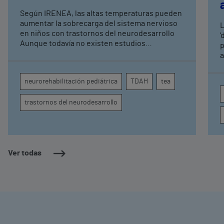
expertos en
Según IRENEA, las altas temperaturas pueden
neurorrehabilitación
aumentar la sobrecarga del sistema nervioso
L
pediátrica de Vithas
en niños con trastornos del neurodesarrollo
'
Aunque todavía no existen estudios
p
específicos, la evidencia científica permite
a
comprender por qué el calor puede influir en la
c
atención, la regulación emocional y la
d
neurorehabilitación pediátrica
TDAH
tea
conducta
s
trastornos del neurodesarrollo
Ver todas