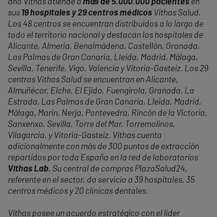
año Vithas atiende a
más de 5.000.000 pacientes
en
sus
19 hospitales y 29 centros médicos
Vithas Salud.
Los 48 centros se encuentran distribuidos a lo largo de
todo el territorio nacional y destacan los hospitales de
Alicante, Almería, Benalmádena, Castellón, Granada,
Las Palmas de Gran Canaria, Lleida, Madrid, Málaga,
Sevilla, Tenerife, Vigo, Valencia y Vitoria-Gasteiz. Los 29
centros Vithas Salud se encuentran en Alicante,
Almuñécar, Elche, El Ejido, Fuengirola, Granada, La
Estrada, Las Palmas de Gran Canaria, Lleida, Madrid,
Málaga, Marín, Nerja, Pontevedra, Rincón de la Victoria,
Sanxenxo, Sevilla, Torre del Mar, Torremolinos,
Vilagarcía, y Vitoria-Gasteiz. Vithas cuenta
adicionalmente con más de 300 puntos de extracción
repartidos por toda España en la red de laboratorios
Vithas Lab.
Su central de compras PlazaSalud24,
referente en el sector, da servicio a 39 hospitales, 35
centros médicos y 20 clínicas dentales.
Vithas posee un acuerdo estratégico con el líder