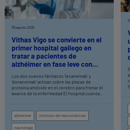
0
06 agosto 2026
Vithas Vigo se convierte en el
primer hospital gallego en
tratar a pacientes de
alzhéimer en fase leve con
S
terapias antiamiloide
a
Los dos nuevos fármacos 'lecanemab' y
c
'donanemab' actúan sobre las placas de
S
proteína amiloide en el cerebro para frenar el
avance de la enfermedad El hospital cuenta
con cuatro neurólogos y tecnología de
diagnóstico por imagen para el exhaustivo
seguimiento clínico de cada paciente
alzheimer
instituto de neurociencias
neurología