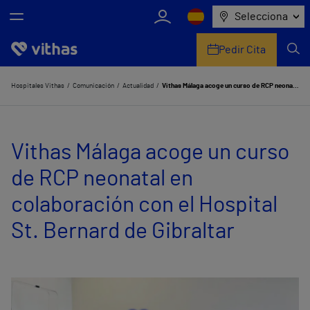
Selecciona
Pedir Cita
Nosotros
Hospitales Vithas
Comunicación
Actualidad
Vithas Málaga acoge un curso de RCP neonatal en colaboración con el Hospital St. Bernard de Gibraltar
Centros
Vithas Málaga acoge un curso
Servicios de salud
de RCP neonatal en
Equipo médico y asistencial
colaboración con el Hospital
Información útil
St. Bernard de Gibraltar
Comunicación