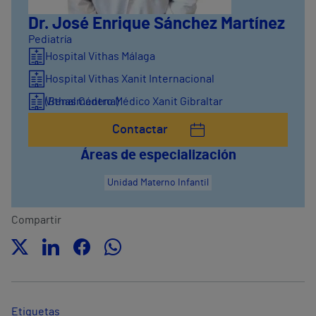
Dr. José Enrique Sánchez Martínez
Pediatría
Hospital Vithas Málaga
Hospital Vithas Xanit Internacional
(Benalmádena)
Vithas Centro Médico Xanit Gibraltar
Contactar
Áreas de especialización
Unidad Materno Infantil
Compartir
Etiquetas