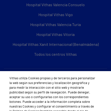
Hospital Vithas Valencia Consuelo
Hospital Vithas Vigo
Hospital Vithas Valencia Turia
Hospital Vithas Vitoria
Hospital Vithas Xanit Internacional (Benalmádena)
Todos los centros Vithas
Sobre Vithas
Vithas utiliza Cookies propias y de terceros para personalizar
la web según sus preferencias y localización geográfica y
Quiénes somos
para medir la interacción con el sitio web y mostrarle
publicidad según su perfil de navegación. Puede denegar,
Trabajar en Vithas
aceptar su uso o configurarlas con los correspondientes
botones. Puede acceder a la información completa sobre
Teléfono Cita Médica
nuestras Cookies y configurar el consentimiento a través de